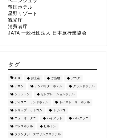
ペニンシュラ
帝国ホテル
星野リゾート
観光庁
消費者庁
JATA 一般社団法人 日本旅行業協会
タグ
JTB
お土産
ご当地
アゴダ
アマン
アンバサダーホテル
グランドホテル
シェラトン
セレブレーションホテル
ディズニーランドホテル
トイストーリーホテル
トリップドットコム
トリバゴ
ニューオータニ
ハイアット
ハレクラニ
パレスホテル
ヒルトン
ファンタジースプリングスホテル