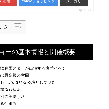
天市場
Yahooショッピング
メルカリ
ポチップ
くじ
ョーの基本情報と開催概要
塚歌劇団スターが出演する豪華イベント
」は最高級の空間
ion!」は伝説的な公演として話題
は超激戦状況
格別の美味しさ
きる仕組み