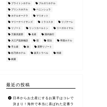
ブライトンホテル
ブルガリホテル
プリンスホテル
ペニンシュラ
ホテルオークラ
マリオット
マリーナベイサンズ
ミラコスタ
リゾナーレ
リゾート
リッツカールトン
リーガロイヤル
万葉倶楽部
名産
国内旅行
大江戸温泉物語
宿
宿泊
帝国ホテル
手土産
旅
星野リゾート
杉乃井ホテル
楽天トラベル
特産
銘菓
最近の投稿
日本からお土産にするお菓子はコレで
決まり！海外で本当に喜ばれた定番ラ