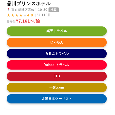
品川プリンスホテル
東京都港区高輪4-10-30
地図
★
★
★
★
★
4.0
（24,113件）
¥7,161〜/泊
最安値
楽天トラベル
じゃらん
るるぶトラベル
Yahoo!トラベル
JTB
一休.com
近畿日本ツーリスト