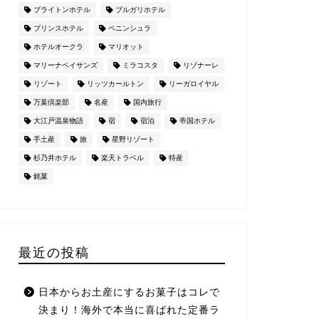
ブライトンホテル
ブルガリホテル
プリンスホテル
ペニンシュラ
ホテルオークラ
マリオット
マリーナベイサンズ
ミラコスタ
リゾナーレ
リゾート
リッツカールトン
リーガロイヤル
万葉倶楽部
名産
国内旅行
大江戸温泉物語
宿
宿泊
帝国ホテル
手土産
旅
星野リゾート
杉乃井ホテル
楽天トラベル
特産
銘菓
最近の投稿
日本からお土産にするお菓子はコレで
決まり！海外で本当に喜ばれた定番ラ