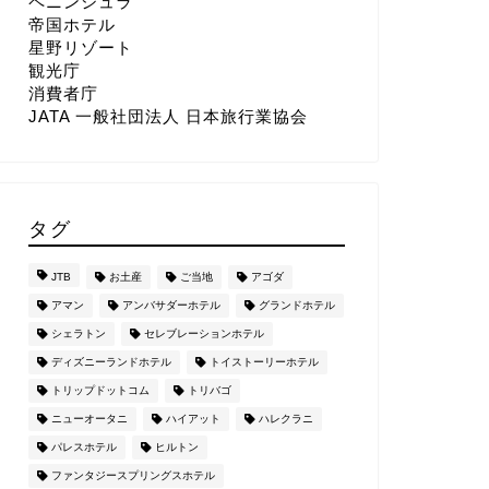
ペニンシュラ
帝国ホテル
星野リゾート
観光庁
消費者庁
JATA 一般社団法人 日本旅行業協会
タグ
JTB
お土産
ご当地
アゴダ
アマン
アンバサダーホテル
グランドホテル
シェラトン
セレブレーションホテル
ディズニーランドホテル
トイストーリーホテル
トリップドットコム
トリバゴ
ニューオータニ
ハイアット
ハレクラニ
パレスホテル
ヒルトン
ファンタジースプリングスホテル