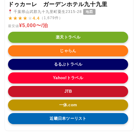
ドゥカーレ ガーデンホテル九十九里
千葉県山武郡九十九里町粟生2315-28
地図
★
★
★
★
★
4.4
（1,679件）
¥5,000〜/泊
最安値
楽天トラベル
じゃらん
るるぶトラベル
Yahoo!トラベル
JTB
一休.com
近畿日本ツーリスト