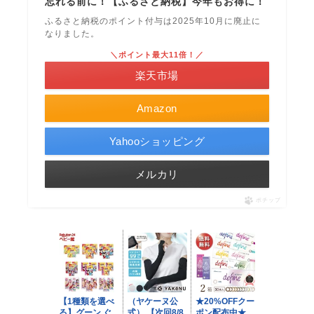
忘れる前に！【ふるさと納税】今年もお得に！
ふるさと納税のポイント付与は2025年10月に廃止に
なりました。
＼ポイント最大11倍！／
楽天市場
Amazon
Yahooショッピング
メルカリ
ポチップ