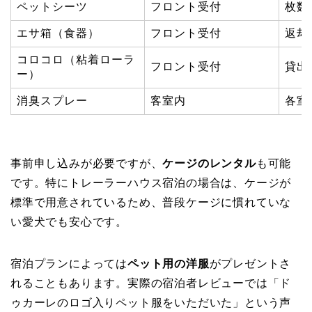
ペットシーツ
フロント受付
枚数
エサ箱（食器）
フロント受付
返却
コロコロ（粘着ローラ
フロント受付
貸出
ー）
消臭スプレー
客室内
各室
事前申し込みが必要ですが、
ケージのレンタル
も可能
です。特にトレーラーハウス宿泊の場合は、ケージが
標準で用意されているため、普段ケージに慣れていな
い愛犬でも安心です。
宿泊プランによっては
ペット用の洋服
がプレゼントさ
れることもあります。実際の宿泊者レビューでは「ド
ゥカーレのロゴ入りペット服をいただいた」という声