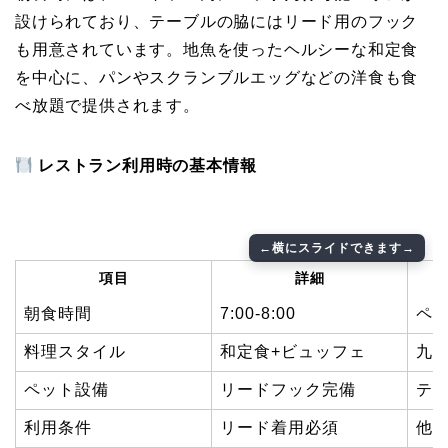
設けられており、テーブルの脇にはリード用のフック
も用意されています。地魚を使ったヘルシーな和定食
を中心に、パンやスクランブルエッグなどの洋食も食
べ放題で提供されます。
レストラン利用時の基本情報
項目
詳細
朝食時間
7:00-8:00
ペ
料理スタイル
和定食+ビュッフェ
九
ペット設備
リードフック完備
テ
利用条件
リード着用必須
他