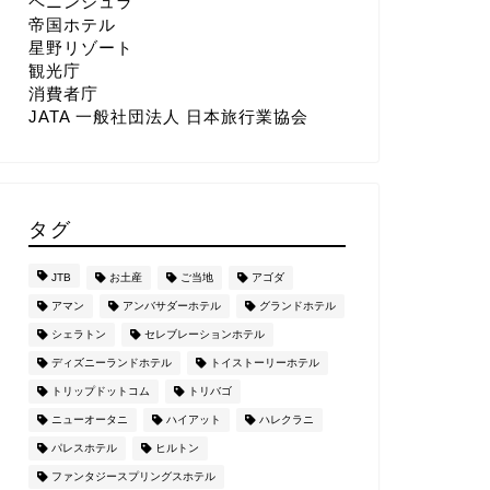
ペニンシュラ
帝国ホテル
星野リゾート
観光庁
消費者庁
JATA 一般社団法人 日本旅行業協会
タグ
JTB
お土産
ご当地
アゴダ
アマン
アンバサダーホテル
グランドホテル
シェラトン
セレブレーションホテル
ディズニーランドホテル
トイストーリーホテル
トリップドットコム
トリバゴ
ニューオータニ
ハイアット
ハレクラニ
パレスホテル
ヒルトン
ファンタジースプリングスホテル