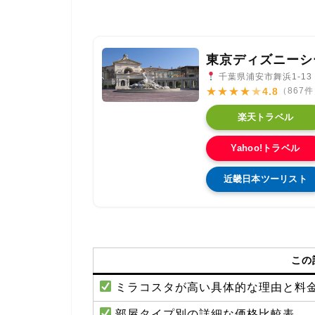
東京ディズニーシ
千葉県浦安市舞浜1-13
★
★
★
★
★
4.8
（867
楽天トラベル
Yahoo!トラベル
近畿日本ツーリスト
この
ミラコスタが高い具体的な理由と料
部屋タイプ別の詳細な価格比較表