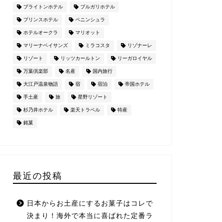
ブライトンホテル
ブルガリホテル
プリンスホテル
ペニンシュラ
ホテルオークラ
マリオット
マリーナベイサンズ
ミラコスタ
リゾナーレ
リゾート
リッツカールトン
リーガロイヤル
万葉倶楽部
名産
国内旅行
大江戸温泉物語
宿
宿泊
帝国ホテル
手土産
旅
星野リゾート
杉乃井ホテル
楽天トラベル
特産
銘菓
最近の投稿
日本からお土産にするお菓子はコレで
決まり！海外で本当に喜ばれた定番ラ