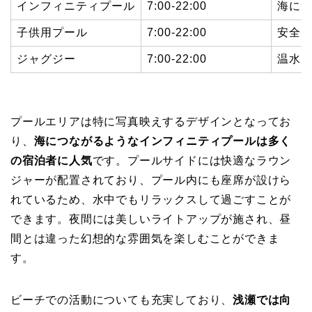
インフィニティプール
7:00-22:00
海に
子供用プール
7:00-22:00
安全
ジャグジー
7:00-22:00
温水
プールエリアは特に写真映えするデザインとなってお
り、
海につながるようなインフィニティプールは多く
の宿泊者に人気
です。プールサイドには快適なラウン
ジャーが配置されており、プール内にも座席が設けら
れているため、水中でもリラックスして過ごすことが
できます。夜間には美しいライトアップが施され、昼
間とは違った幻想的な雰囲気を楽しむことができま
す。
ビーチでの活動についても充実しており、
浅瀬では向