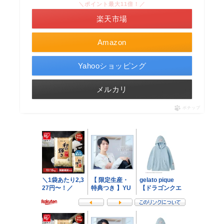
＼ポイント最大11倍！／
楽天市場
Amazon
Yahooショッピング
メルカリ
ポチップ