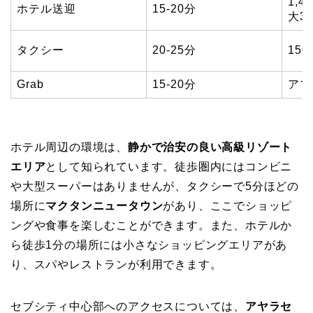
1,
ホテル送迎
15-20分
大3
タクシー
20-25分
15
Grab
15-20分
アプ
ホテル周辺の環境は、
静かで治安の良い高級リゾート
エリア
として知られています。徒歩圏内にはコンビニ
や大型スーパーはありませんが、タクシーで5分ほどの
場所に
マクタンニュータウン
があり、ここでショッピ
ングや食事を楽しむことができます。また、ホテルか
ら徒歩1分の場所には小さなショッピングエリアがあ
り、スパやレストランが利用できます。
セブシティ中心部へのアクセスについては、
アヤラセ