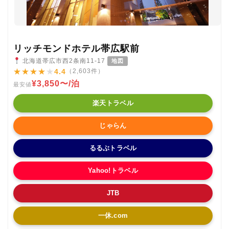
リッチモンドホテル帯広駅前
北海道帯広市西2条南11-17
地図
★
★
★
★
★
4.4
（2,603件）
¥3,850〜/泊
最安値
楽天トラベル
じゃらん
るるぶトラベル
Yahoo!トラベル
JTB
一休.com