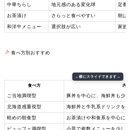
中華ちらし
地元感のある変化球
定番
お茶漬け
さらっと食べやすい
朝は
和洋中メニュー
選択肢が広い
家族
食べ方別おすすめ
食べ方
内
ご当地満喫型
豚丼を中心に、海鮮丼も少
北海道感重視型
海鮮丼と牛乳系ドリンクを
軽めの朝食型
お茶漬けや和食系を中心に
ビュッフェ満喫型
小皿で複数メニューを少し