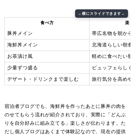
食べ方
楽し
豚丼メイン
帯広名物を朝から
海鮮丼メイン
北海道らしい朝食
お茶漬け風
軽めに食べたい朝
少量ずつ盛る
ビュッフェらしく
デザート・ドリンクまで楽しむ
旅行気分を高めや
宿泊者ブログでも、海鮮丼を作ったあとに豚丼の肉を
のせてもらう流れが紹介されており、実際に「どんぶ
りを自分好みに組み立てる」楽しさが伝わります。た
だし個人ブログはあくまで体験記なので、現在の提供