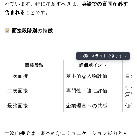
れています。特に注意すべきは、
英語での質問が必ず
含まれる
ことです。
面接段階別の特徴
面接段階
評価ポイント
一次面接
基本的な人物評価
自己
ケー
二次面接
専門性・適性評価
質問
最終面接
企業理念への共感
価値
一次面接
では、基本的なコミュニケーション能力と人