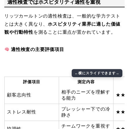
適性検査ではホスピタリティ適性を重視
リッツカールトンの適性検査は、一般的な学力テスト
とは大きく異なり、
ホスピタリティ業界に適した価値
観や行動特性
を測ることに重点が置かれています。
適性検査の主要評価項目
評価項目
測定内容
相手のニーズを理解す
顧客志向性
★★
る能力
プレッシャー下での冷
ストレス耐性
★★
静さ
チームワークを重視す
協調性
★★