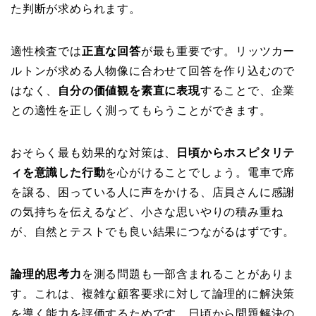
た判断が求められます。
適性検査では
正直な回答
が最も重要です。リッツカー
ルトンが求める人物像に合わせて回答を作り込むので
はなく、
自分の価値観を素直に表現
することで、企業
との適性を正しく測ってもらうことができます。
おそらく最も効果的な対策は、
日頃からホスピタリテ
ィを意識した行動
を心がけることでしょう。電車で席
を譲る、困っている人に声をかける、店員さんに感謝
の気持ちを伝えるなど、小さな思いやりの積み重ね
が、自然とテストでも良い結果につながるはずです。
論理的思考力
を測る問題も一部含まれることがありま
す。これは、複雑な顧客要求に対して論理的に解決策
を導く能力を評価するためです。日頃から問題解決の