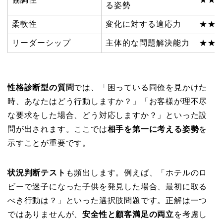
る姿勢
柔軟性
変化に対する適応力
★★
リーダーシップ
主体的な問題解決能力
★★
性格診断型の質問
では、「困っている同僚を見かけた
時、あなたはどう行動しますか？」「お客様が理不尽
な要求をした場合、どう対応しますか？」といった設
問が出されます。ここでは
相手を第一に考える姿勢
を
示すことが重要です。
状況判断テスト
も頻出します。例えば、「ホテルのロ
ビーで迷子になった子供を発見した場合、最初に取る
べき行動は？」といった選択肢問題です。正解は一つ
ではありませんが、
安全性と顧客満足の両立
を考慮し