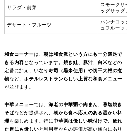
スモークサー
サラダ・前菜
ッグサラダ、
パンナコッタ
デザート・フルーツ
ュフルーツ、
和食コーナー
は、
朝は和食派という方にも十分満足で
きる内容
となっています。
焼き鮭
、
豚汁
、
白米
などの
定番に加え、
いなり寿司（黒米使用）や切干大根の煮
物
など、
ホテルレストランらしい上質な和食メニュー
が並びます。
中華メニュー
では、
海老の中華粥
や
肉まん
、
葱塩焼き
そば
などが提供され、
朝から食べ応えのある温かい料
理
を楽しめます。特に
中華粥は優しい味付けで、疲れ
た胃にも優しい
と利用者からの評価が高い傾向にあり