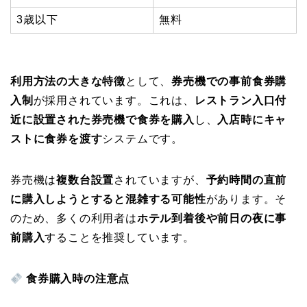
3歳以下
無料
利用方法の大きな特徴
として、
券売機での事前食券購
入制
が採用されています。これは、
レストラン入口付
近に設置された券売機で食券を購入
し、
入店時にキャ
ストに食券を渡す
システムです。
券売機は
複数台設置
されていますが、
予約時間の直前
に購入しようとすると混雑する可能性
があります。そ
のため、多くの利用者は
ホテル到着後や前日の夜に事
前購入
することを推奨しています。
食券購入時の注意点