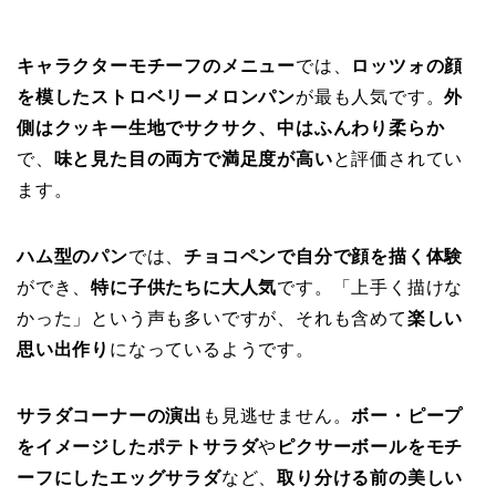
キャラクターモチーフのメニュー
では、
ロッツォの顔
を模したストロベリーメロンパン
が最も人気です。
外
側はクッキー生地でサクサク、中はふんわり柔らか
で、
味と見た目の両方で満足度が高い
と評価されてい
ます。
ハム型のパン
では、
チョコペンで自分で顔を描く体験
ができ、
特に子供たちに大人気
です。「上手く描けな
かった」という声も多いですが、それも含めて
楽しい
思い出作り
になっているようです。
サラダコーナーの演出
も見逃せません。
ボー・ピープ
をイメージしたポテトサラダ
や
ピクサーボールをモチ
ーフにしたエッグサラダ
など、
取り分ける前の美しい