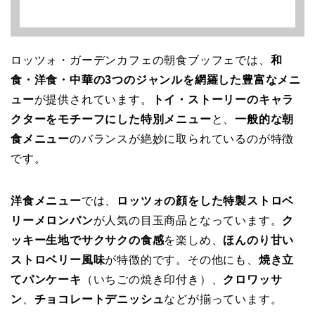
ロッツォ・ガーデンカフェの朝食ブッフェでは、
和
食・洋食・中華の3つのジャンルを網羅した豊富なメニ
ュー
が提供されています。
トイ・ストーリーのキャラ
クターをモチーフにした特別メニュー
と、
一般的な朝
食メニュー
のバランスが絶妙に取られているのが特徴
です。
洋食メニュー
では、
ロッツォの顔をした特製ストロベ
リーメロンパン
が人気の目玉商品となっています。
ク
ッキー生地でサクサクの食感
を楽しめ、
ほんのり甘い
ストロベリー風味
が特徴的です。その他にも、
焼き立
てパンケーキ
（いちごの焼き印付き）、
クロワッサ
ン
、
チョコレートデニッシュ
などが揃っています。