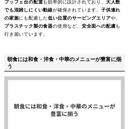
ブッフェ台の配置
も効率的に設計されており、
大人数
でも混雑しにくい動線
が確保されています。
子供連れ
の家族
にも配慮した
低い位置のサービングエリア
や、
プラスチック製の食器
の使用など、
安全面への配慮
も
行き届いています。
朝食には和食・洋食・中華のメニューが豊富に揃
う