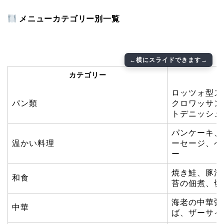
メニューカテゴリー別一覧
カテゴリー
ロッツォ型ス
パン類
クロワッサン
トデニッシュ
パンケーキ、
温かい料理
ーセージ、ベ
ー
焼き鮭、豚汁
和食
苔の佃煮、切
海老の中華粥
中華
ば、ザーサイ