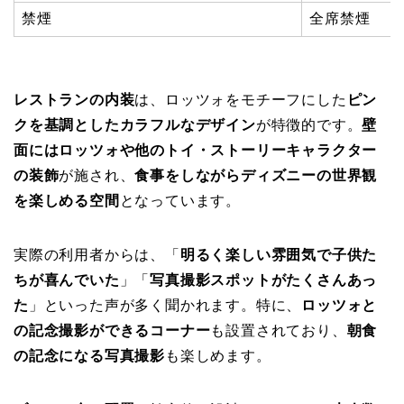
禁煙
全席禁煙
レストランの内装
は、ロッツォをモチーフにした
ピン
クを基調としたカラフルなデザイン
が特徴的です。
壁
面にはロッツォや他のトイ・ストーリーキャラクター
の装飾
が施され、
食事をしながらディズニーの世界観
を楽しめる空間
となっています。
実際の利用者からは、「
明るく楽しい雰囲気で子供た
ちが喜んでいた
」「
写真撮影スポットがたくさんあっ
た
」といった声が多く聞かれます。特に、
ロッツォと
の記念撮影ができるコーナー
も設置されており、
朝食
の記念になる写真撮影
も楽しめます。