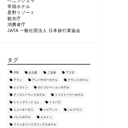
ペニンシュラ
帝国ホテル
星野リゾート
観光庁
消費者庁
JATA 一般社団法人 日本旅行業協会
タグ
JTB
お土産
ご当地
アゴダ
アマン
アンバサダーホテル
グランドホテル
シェラトン
セレブレーションホテル
ディズニーランドホテル
トイストーリーホテル
トリップドットコム
トリバゴ
ニューオータニ
ハイアット
ハレクラニ
パレスホテル
ヒルトン
ファンタジースプリングスホテル