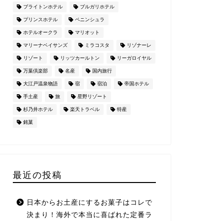
ブライトンホテル
ブルガリホテル
プリンスホテル
ペニンシュラ
ホテルオークラ
マリオット
マリーナベイサンズ
ミラコスタ
リゾナーレ
リゾート
リッツカールトン
リーガロイヤル
万葉倶楽部
名産
国内旅行
大江戸温泉物語
宿
宿泊
帝国ホテル
手土産
旅
星野リゾート
杉乃井ホテル
楽天トラベル
特産
銘菓
最近の投稿
日本からお土産にするお菓子はコレで
決まり！海外で本当に喜ばれた定番ラ