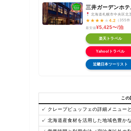
三井ガーデンホテ
北海道札幌市中央区北五条
★
★
★
★
★
4.2
（355
¥5,425〜/泊
最安値
楽天トラベル
Yahoo!トラベル
近畿日本ツーリスト
この
✓ クレープビュッフェの詳細メニュー
✓ 北海道産食材を活用した地域色豊か