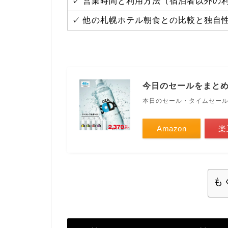
✓ 営業時間と利用方法（宿泊者以外の
✓ 他の札幌ホテル朝食との比較と独自
今日のセールをまと
本日のセール・タイムセー
Amazon
楽
も