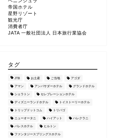
ペニンシュラ
帝国ホテル
星野リゾート
観光庁
消費者庁
JATA 一般社団法人 日本旅行業協会
タグ
JTB
お土産
ご当地
アゴダ
アマン
アンバサダーホテル
グランドホテル
シェラトン
セレブレーションホテル
ディズニーランドホテル
トイストーリーホテル
トリップドットコム
トリバゴ
ニューオータニ
ハイアット
ハレクラニ
パレスホテル
ヒルトン
ファンタジースプリングスホテル