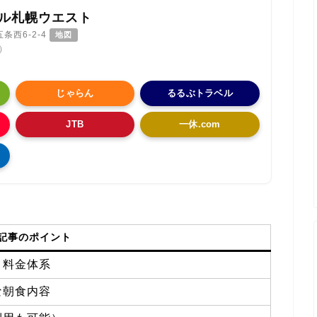
ル札幌ウエスト
西6-2-4
地図
件）
じゃらん
るるぶトラベル
JTB
一休.com
記事のポイント
と料金体系
な朝食内容