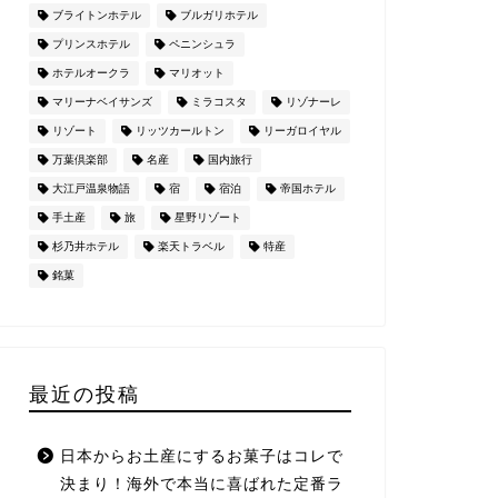
ブライトンホテル
ブルガリホテル
プリンスホテル
ペニンシュラ
ホテルオークラ
マリオット
マリーナベイサンズ
ミラコスタ
リゾナーレ
リゾート
リッツカールトン
リーガロイヤル
万葉倶楽部
名産
国内旅行
大江戸温泉物語
宿
宿泊
帝国ホテル
手土産
旅
星野リゾート
杉乃井ホテル
楽天トラベル
特産
銘菓
最近の投稿
日本からお土産にするお菓子はコレで
決まり！海外で本当に喜ばれた定番ラ