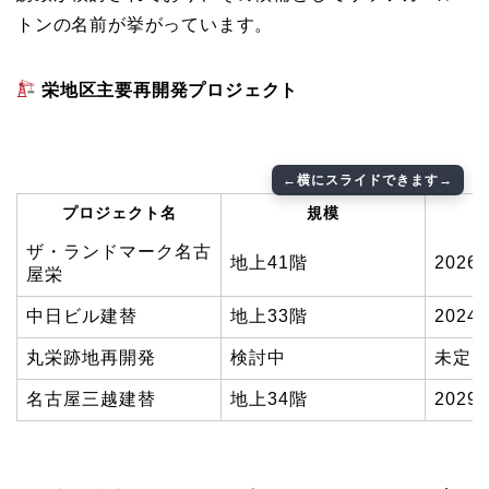
トンの名前が挙がっています。
栄地区主要再開発プロジェクト
プロジェクト名
規模
ザ・ランドマーク名古
地上41階
2026
屋栄
中日ビル建替
地上33階
2024
丸栄跡地再開発
検討中
未定
名古屋三越建替
地上34階
2029