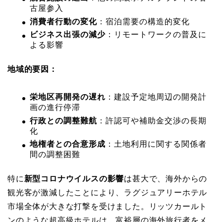
古屋参入
消費者行動の変化
：宿泊需要の構造的変化
ビジネス出張の減少
：リモートワークの普及に
よる影響
地域的要因：
栄地区再開発の遅れ
：建設予定地周辺の開発計
画の進行停滞
行政との調整難航
：許認可や補助金交渉の長期
化
地権者との合意形成
：土地利用に関する関係者
間の調整困難
特に
新型コロナウイルスの影響
は甚大で、海外からの
観光客が激減したことにより、ラグジュアリーホテル
市場全体が大きな打撃を受けました。リッツカールト
ンのような超高級ホテルは、富裕層の海外旅行者をメ