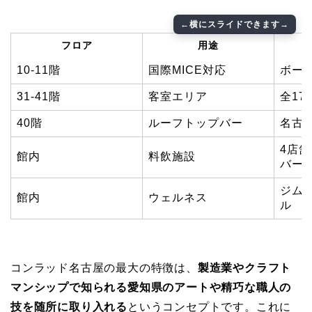
フロア
用途
10-11階
国際MICE対応
ボー
31-41階
客室エリア
全17
40階
ルーフトップバー
名古
4店
館内
料飲施設
バー
ジム
館内
ウェルネス
ル
コンラッド名古屋の最大の特徴は、
製造業やクラフト
マンシップで知られる愛知県のアートや精巧な職人の
技を随所に取り入れる
というコンセプトです。これに