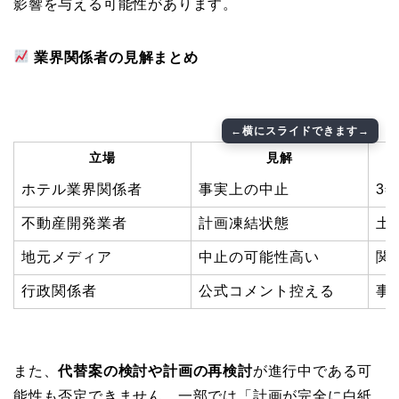
影響を与える可能性があります。
業界関係者の見解まとめ
立場
見解
ホテル業界関係者
事実上の中止
3
不動産開発業者
計画凍結状態
土
地元メディア
中止の可能性高い
関
行政関係者
公式コメント控える
事
また、
代替案の検討や計画の再検討
が進行中である可
能性も否定できません。一部では「計画が完全に白紙