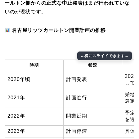
ールトン側からの正式な中止発表はまだ行われていな
い
のが現状です。
名古屋リッツカールトン開業計画の推移
時期
状況
202
2020年頃
計画発表
して
栄地
2021年
計画進行
選定
予定
2022年
開業延期
を過
2023年
計画停滞
具体