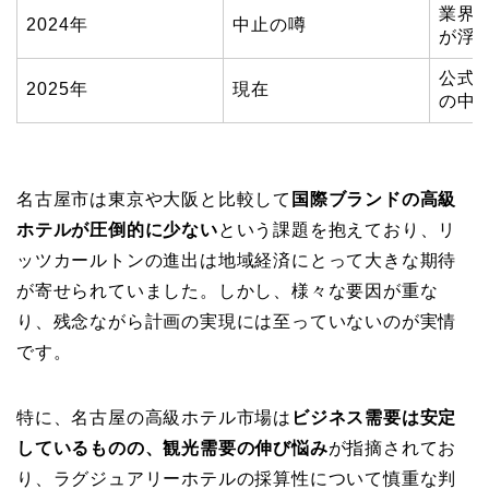
業界
2024年
中止の噂
が浮
公式
2025年
現在
の中
名古屋市は東京や大阪と比較して
国際ブランドの高級
ホテルが圧倒的に少ない
という課題を抱えており、リ
ッツカールトンの進出は地域経済にとって大きな期待
が寄せられていました。しかし、様々な要因が重な
り、残念ながら計画の実現には至っていないのが実情
です。
特に、名古屋の高級ホテル市場は
ビジネス需要は安定
しているものの、観光需要の伸び悩み
が指摘されてお
り、ラグジュアリーホテルの採算性について慎重な判