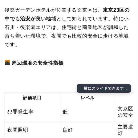
後楽ガーデンホテルが位置する文京区は、
東京23区の
中でも治安が良い地域
として知られています。特に小
石川・後楽園エリアは、住宅街と商業地区が調和した
落ち着いた環境で、夜間でも比較的安全に歩ける地域
です。
周辺環境の安全性指標
評価項目
レベル
文京区は
犯罪発生率
低
の安全
主要道
夜間照明
良好
灯