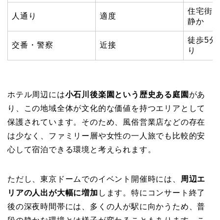
住宅街
人通り
適度
静か
徒歩5分
交番・警察
近接
り
ホテル周辺には
小石川後楽園という歴史ある庭園
があ
り、この地域全体が文化的な価値を持つエリアとして
保護されています。そのため、風俗営業店などの存在
は少なく、ファミリー層や女性の一人旅でも比較的安
心して宿泊できる環境と考えられます。
ただし、東京ドームでのイベント開催時には、
周辺エ
リアの人出が大幅に増加
します。特にコンサート終了
後の深夜時間帯には、多くの人が駅に向かうため、普