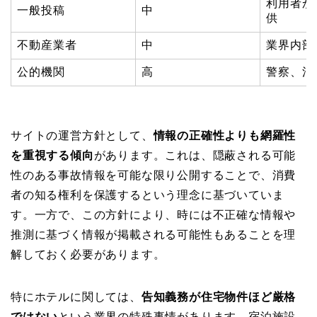
利用者か
一般投稿
中
供
不動産業者
中
業界内部
公的機関
高
警察、消
サイトの運営方針として、
情報の正確性よりも網羅性
を重視する傾向
があります。これは、隠蔽される可能
性のある事故情報を可能な限り公開することで、消費
者の知る権利を保護するという理念に基づいていま
す。一方で、この方針により、時には不正確な情報や
推測に基づく情報が掲載される可能性もあることを理
解しておく必要があります。
特にホテルに関しては、
告知義務が住宅物件ほど厳格
ではない
という業界の特殊事情があります。宿泊施設