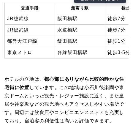
交通手段
最寄り駅
徒歩
JR総武線
飯田橋駅
徒歩7分
JR総武線
水道橋駅
徒歩7分
都営大江戸線
飯田橋駅
徒歩1分
東京メトロ
各線飯田橋駅
徒歩3-5分
ホテルの立地は、
都心部にありながら比較的静かな住
宅街に位置
しています。この地域は小石川後楽園や東
京ドームといった観光・レジャー施設に近く、また皇
居や神楽坂などの観光地へもアクセスしやすい場所で
す。周辺には飲食店やコンビニエンスストアも充実し
ており、宿泊客の利便性は高いと評価できます。