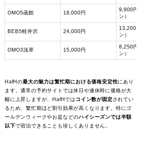
9,900
OMO5函館
18,000円
ン）
13,20
BEB5軽井沢
24,000円
ン）
8,250
OMO3浅草
15,000円
ン）
HafHの
最大の魅力は繁忙期における価格安定性
にあり
ます。通常の予約サイトでは休日や連休時に価格が大
幅に上昇しますが、HafHでは
コイン数が固定
されてい
るため、繁忙期ほど割引効果が高くなります。特にゴ
ールデンウィークやお盆などの
ハイシーズンでは半額
以下
で宿泊できることも珍しくありません。