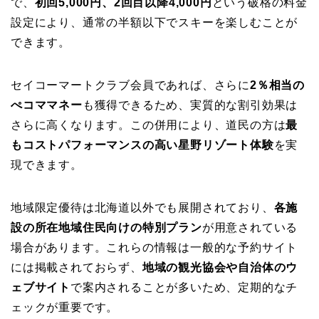
で、
初回5,000円、2回目以降4,000円
という破格の料金
設定により、通常の半額以下でスキーを楽しむことが
できます。
セイコーマートクラブ会員であれば、さらに
2％相当の
ぺコママネー
も獲得できるため、実質的な割引効果は
さらに高くなります。この併用により、道民の方は
最
もコストパフォーマンスの高い星野リゾート体験
を実
現できます。
地域限定優待は北海道以外でも展開されており、
各施
設の所在地域住民向けの特別プラン
が用意されている
場合があります。これらの情報は一般的な予約サイト
には掲載されておらず、
地域の観光協会や自治体のウ
ェブサイト
で案内されることが多いため、定期的なチ
ェックが重要です。