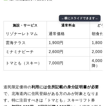
施設・サービス
通常料金
どう
リゾナーレトマム
通常価格
朝食付1
雲海テラス
1,900円
1,800
ミナミナビーチ
2,600円
2,000
4,00
トマとも（スキー）
7,000円
降）
道民限定優待の
利用には住所記載の身分証明書が必要
で、北海道内に住民登録がある方のみが対象となりま
す。特に注目すべきは「トマとも」スキーリフト券