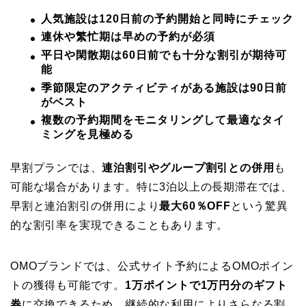
人気施設は120日前の予約開始と同時にチェック
連休や繁忙期は早めの予約が必須
平日や閑散期は60日前でも十分な割引が期待可
能
季節限定のアクティビティがある施設は90日前
がベスト
複数の予約期間をモニタリングして最適なタイ
ミングを見極める
早割プランでは、
連泊割引やグループ割引との併用
も
可能な場合があります。特に3泊以上の長期滞在では、
早割と連泊割引の併用により
最大60％OFF
という驚異
的な割引率を実現できることもあります。
OMOブランドでは、公式サイト予約によるOMOポイン
トの獲得も可能です。
1万ポイントで1万円分のギフト
券
に交換できるため、継続的な利用によりさらなる割