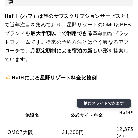
識
HafH（ハフ）は旅のサブスクリプションサービス
とし
て近年注目を集めており、星野リゾートのOMOとBEB
ブランドを
最大半額以上で利用できる
革命的なプラッ
トフォームです。従来の予約方法とは全く異なるアプ
ローチで、
月額定額制による宿泊の新しい形
を提案し
ています。
HafHによる星野リゾート料金比較例
HafH
施設名
公式サイト料金
12,37
OMO7大阪
21,200円
ン）