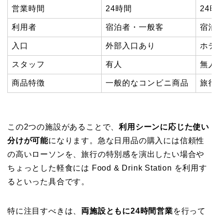
営業時間
24時間
24
利用者
宿泊者・一般客
宿泊
入口
外部入口あり
ホテ
スタッフ
有人
無人
商品特徴
一般的なコンビニ商品
旅行
この2つの施設があることで、
利用シーンに応じた使い
分けが可能
になります。急な日用品の購入には信頼性
の高いローソンを、旅行の特別感を演出したい場合や
ちょっとした軽食には Food & Drink Station を利用す
るといった具合です。
特に注目すべきは、
両施設ともに24時間営業
を行って