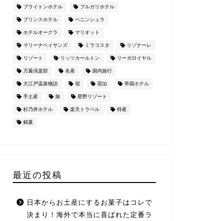
ブライトンホテル
ブルガリホテル
プリンスホテル
ペニンシュラ
ホテルオークラ
マリオット
マリーナベイサンズ
ミラコスタ
リゾナーレ
リゾート
リッツカールトン
リーガロイヤル
万葉倶楽部
名産
国内旅行
大江戸温泉物語
宿
宿泊
帝国ホテル
手土産
旅
星野リゾート
杉乃井ホテル
楽天トラベル
特産
銘菓
最近の投稿
日本からお土産にするお菓子はコレで
決まり！海外で本当に喜ばれた定番ラ