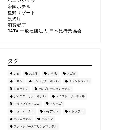
ペニンシュラ
帝国ホテル
星野リゾート
観光庁
消費者庁
JATA 一般社団法人 日本旅行業協会
タグ
JTB
お土産
ご当地
アゴダ
アマン
アンバサダーホテル
グランドホテル
シェラトン
セレブレーションホテル
ディズニーランドホテル
トイストーリーホテル
トリップドットコム
トリバゴ
ニューオータニ
ハイアット
ハレクラニ
パレスホテル
ヒルトン
ファンタジースプリングスホテル