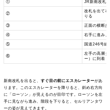
①
JR新南改札
改札を出て右
②
りる
③
正面の横断歩
④
右手に進み、
⑤
国道246号
左手の高層タ
⑥
ー）に到着
新南改札を出ると、
すぐ目の前にエスカレーター
があ
ります。このエスカレーターを降りると、斜め右方向
に「ローソン」が見えるのが目印です。ローソンを左
手に見ながら進み、階段を下りると、セルリアンタワ
ーの姿が見えてきます。