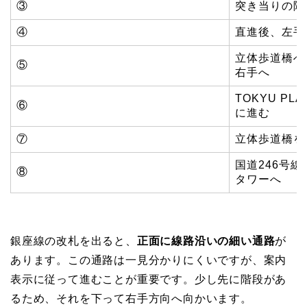
③
突き当りの階
④
直進後、左手
立体歩道橋へ
⑤
右手へ
TOKYU P
⑥
に進む
⑦
立体歩道橋を
国道246号
⑧
タワーへ
銀座線の改札を出ると、
正面に線路沿いの細い通路
が
あります。この通路は一見分かりにくいですが、案内
表示に従って進むことが重要です。少し先に階段があ
るため、それを下って右手方向へ向かいます。