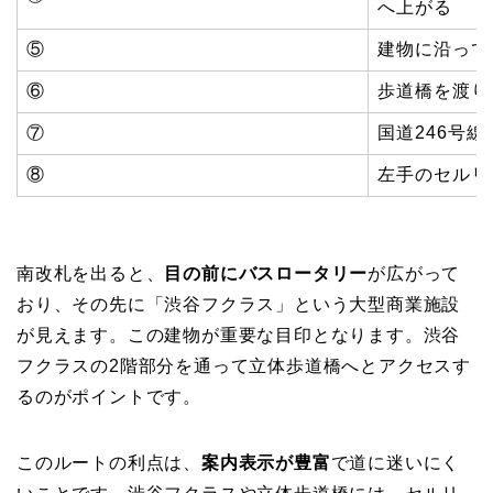
へ上がる
⑤
建物に沿って
⑥
歩道橋を渡り
⑦
国道246号
⑧
左手のセルリ
南改札を出ると、
目の前にバスロータリー
が広がって
おり、その先に「渋谷フクラス」という大型商業施設
が見えます。この建物が重要な目印となります。渋谷
フクラスの2階部分を通って立体歩道橋へとアクセスす
るのがポイントです。
このルートの利点は、
案内表示が豊富
で道に迷いにく