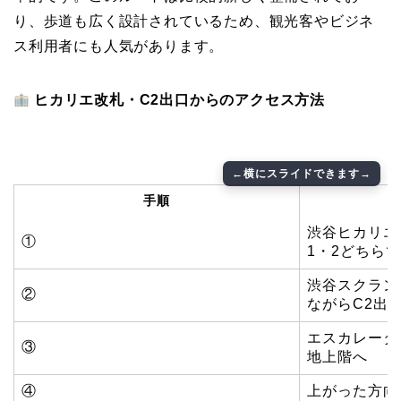
り、歩道も広く設計されているため、観光客やビジネ
ス利用者にも人気があります。
ヒカリエ改札・C2出口からのアクセス方法
手順
渋谷ヒカリエ
①
1・2どちら
渋谷スクラン
②
ながらC2出
エスカレータ
③
地上階へ
④
上がった方向