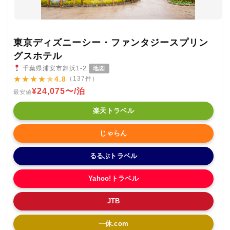
東京ディズニーシー・ファンタジースプリン
グスホテル
千葉県浦安市舞浜1-2
地図
★
★
★
★
★
4.8
（137件）
¥24,075〜/泊
最安値
楽天トラベル
じゃらん
るるぶトラベル
Yahoo!トラベル
JTB
一休.com