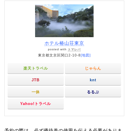
ホテル椿山荘東京
posted with
トマレバ
東京都文京区関口2-10-8
[地図]
楽天トラベル
じゃらん
JTB
knt
一休
るるぶ
Yahoo!トラベル
予約の際は、必ず優待券の使用を伝える必要がありま