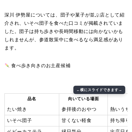
深川 伊勢屋については、団子や菓子が並ぶ店として紹
介され、いそべ団子を食べた口コミが掲載されていま
した。団子は持ち歩きや長時間移動には向かないかも
しれませんが、参道散策中に食べるなら満足感があり
ます。
食べ歩き向きのお土産候補
品名
向いている場面
たい焼き
参拝後のおやつ
熱いうち
いそべ団子
甘くない軽食
持ち帰り
ベビーカステラ
縁日気分
出店日を