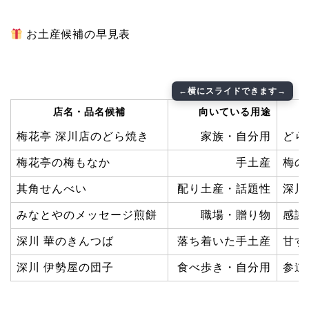
お土産候補の早見表
店名・品名候補
向いている用途
梅花亭 深川店のどら焼き
家族・自分用
どら
梅花亭の梅もなか
手土産
梅の
其角せんべい
配り土産・話題性
深川
みなとやのメッセージ煎餅
職場・贈り物
感謝
深川 華のきんつば
落ち着いた手土産
甘す
深川 伊勢屋の団子
食べ歩き・自分用
参道