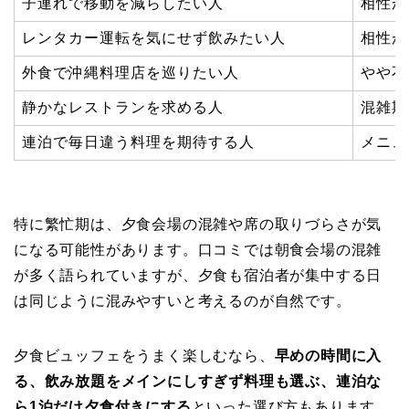
子連れで移動を減らしたい人
相性が
レンタカー運転を気にせず飲みたい人
相性が
外食で沖縄料理店を巡りたい人
やや不
静かなレストランを求める人
混雑期
連泊で毎日違う料理を期待する人
メニュ
特に繁忙期は、夕食会場の混雑や席の取りづらさが気
になる可能性があります。口コミでは朝食会場の混雑
が多く語られていますが、夕食も宿泊者が集中する日
は同じように混みやすいと考えるのが自然です。
夕食ビュッフェをうまく楽しむなら、
早めの時間に入
る、飲み放題をメインにしすぎず料理も選ぶ、連泊な
ら1泊だけ夕食付きにする
といった選び方もあります。