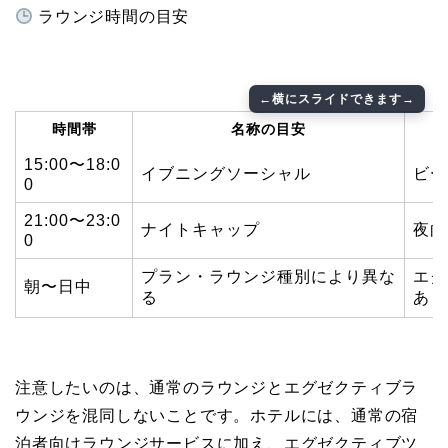
ラウンジ時間の目安
時間帯
名称の目安
15:00〜18:0
イブニングソーシャル
ビー
0
21:00〜23:0
ナイトキャップ
夜向
0
プラン・ラウンジ種別により異な
エグ
朝〜日中
る
あり
注意したいのは、通常のラウンジとエグゼクティブラ
ウンジを混同しないことです。ホテルには、通常の宿
泊者向けラウンジサービスに加え、エグゼクティブツ