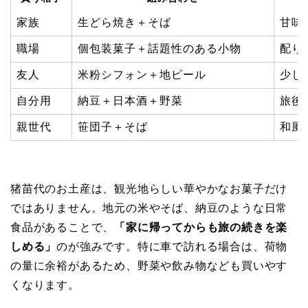
家族
生どら焼き＋そば
甘味
職場
個包装菓子＋話題性のある小物
配り
友人
米粉シフォン＋地ビール
少し
自分用
納豆＋日本酒＋野菜
旅後
親世代
笹団子＋そば
和風
猪苗代のお土産は、観光地らしい華やかなお菓子だけ
ではありません。地元の米やそば、納豆のような日常
食品があることで、
「家に帰ってからも旅の続きを楽
しめる」
のが強みです。特に車で訪れる場合は、荷物
の量に余裕があるため、野菜や飲み物なども買いやす
くなります。