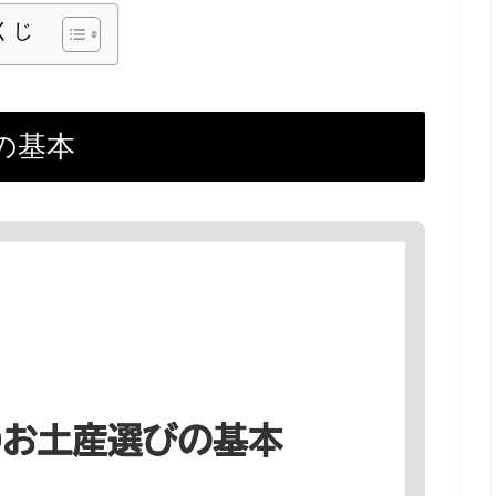
くじ
の基本