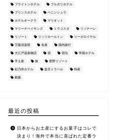
ブライトンホテル
ブルガリホテル
プリンスホテル
ペニンシュラ
ホテルオークラ
マリオット
マリーナベイサンズ
ミラコスタ
リゾナーレ
リゾート
リッツカールトン
リーガロイヤル
万葉倶楽部
名産
国内旅行
大江戸温泉物語
宿
宿泊
帝国ホテル
手土産
旅
星野リゾート
杉乃井ホテル
楽天トラベル
特産
銘菓
最近の投稿
日本からお土産にするお菓子はコレで
決まり！海外で本当に喜ばれた定番ラ