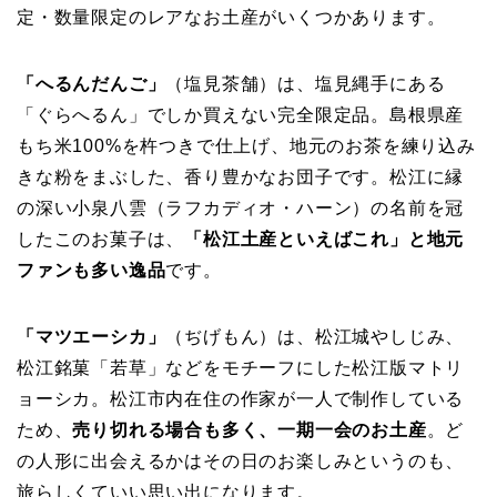
定・数量限定のレアなお土産がいくつかあります。
「へるんだんご」
（塩見茶舗）は、塩見縄手にある
「ぐらへるん」でしか買えない完全限定品。島根県産
もち米100%を杵つきで仕上げ、地元のお茶を練り込み
きな粉をまぶした、香り豊かなお団子です。松江に縁
の深い小泉八雲（ラフカディオ・ハーン）の名前を冠
したこのお菓子は、
「松江土産といえばこれ」と地元
ファンも多い逸品
です。
「マツエーシカ」
（ぢげもん）は、松江城やしじみ、
松江銘菓「若草」などをモチーフにした松江版マトリ
ョーシカ。松江市内在住の作家が一人で制作している
ため、
売り切れる場合も多く、一期一会のお土産
。ど
の人形に出会えるかはその日のお楽しみというのも、
旅らしくていい思い出になります。