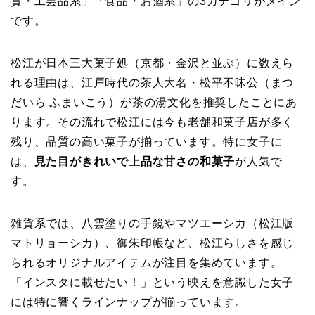
貨・工芸品系」「食品・お酒系」の3カテゴリがメイン
です。
松江が日本三大菓子処（京都・金沢と並ぶ）に数えら
れる理由は、江戸時代の茶人大名・松平不昧公（まつ
だいら ふまいこう）が茶の湯文化を推奨したことにあ
ります。その流れで松江には今も老舗和菓子店が多く
残り、品質の高い菓子が揃っています。特に女子に
は、
見た目がきれいで上品な甘さの和菓子
が人気で
す。
雑貨系では、八雲塗りの手鏡やマツエーシカ（松江版
マトリョーシカ）、御朱印帳など、松江らしさを感じ
られるオリジナルアイテムが注目を集めています。
「インスタに載せたい！」という映えを意識した女子
には特に響くラインナップが揃っています。