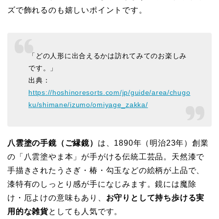
ズで飾れるのも嬉しいポイントです。
「どの人形に出合えるかは訪れてみてのお楽しみ
です。」
出典：
https://hoshinoresorts.com/jp/guide/area/chugo
ku/shimane/izumo/omiyage_zakka/
八雲塗の手鏡（ご縁鏡）
は、1890年（明治23年）創業
の「八雲塗やま本」が手がける伝統工芸品。天然漆で
手描きされたうさぎ・椿・勾玉などの絵柄が上品で、
漆特有のしっとり感が手になじみます。鏡には魔除
け・厄よけの意味もあり、
お守りとして持ち歩ける実
用的な雑貨
としても人気です。