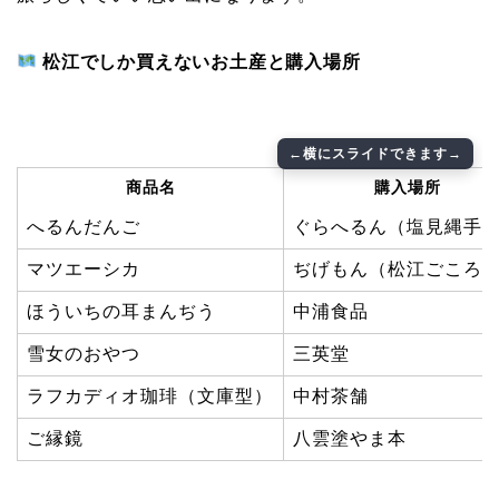
松江でしか買えないお土産と購入場所
商品名
購入場所
へるんだんご
ぐらへるん（塩見縄手
マツエーシカ
ぢげもん（松江ごころ
ほういちの耳まんぢう
中浦食品
雪女のおやつ
三英堂
ラフカディオ珈琲（文庫型）
中村茶舗
ご縁鏡
八雲塗やま本