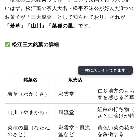
いはず。松江藩の茶人大名・松平不昧公が好んだ3つの
お菓子が「三大銘菓」として知られており、それが
「若草」「山川」「菜種の里」
です。
松江三大銘菓の詳細
銘菓名
販売店
仁多地方のもち米
若草（わかくさ）
彩雲堂
春を感じる若草色
紅白の打ち物（干
山川（やまかわ）
風流堂
さと口溶けが特徴
菜種の里（なたね
彩雲堂・風流
黄色い菜の花をイ
のさと）
堂など
を象徴する