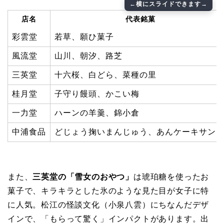
店名
代表銘菓
彩雲堂
若草、願ひ菓子
風流堂
山川、朝汐、路芝
三英堂
十六桜、白どら、菜種の里
桂月堂
子守り饅頭、かこい梅
一力堂
ハーンの羊羹、錦小倉
中浦食品
どじょう掬いまんじゅう、あんケーキサン
また、
三英堂の「雪女のおやつ」
は琥珀糖を使ったお
菓子で、キラキラとした氷のような見た目が女子に特
に人気。松江の怪談文化（小泉八雲）にちなんだデザ
インで、「もらって驚く」インパクトがあります。出