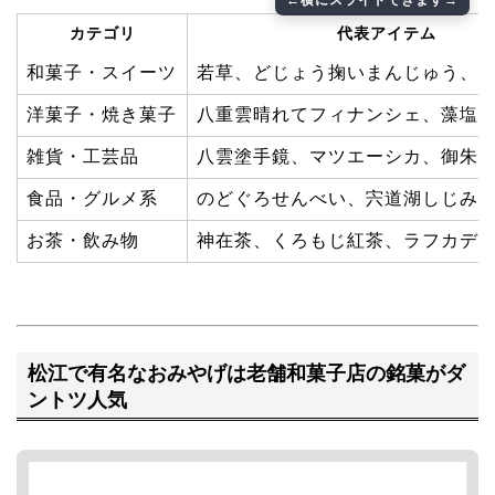
カテゴリ
代表アイテム
和菓子・スイーツ
若草、どじょう掬いまんじゅう、
洋菓子・焼き菓子
八重雲晴れてフィナンシェ、藻塩
雑貨・工芸品
八雲塗手鏡、マツエーシカ、御朱
食品・グルメ系
のどぐろせんべい、宍道湖しじみ
お茶・飲み物
神在茶、くろもじ紅茶、ラフカデ
松江で有名なおみやげは老舗和菓子店の銘菓がダ
ントツ人気