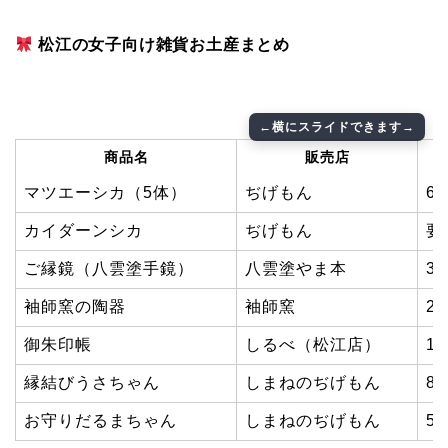
松江の女子向け雑貨お土産まとめ
商品名
販売店
マツエーシカ（5体）
ぢげもん
6,
カイダーンシカ
ぢげもん
要
ご縁鏡（八雲塗手鏡）
八雲塗やま本
3
袖師窯の陶器
袖師窯
2
御朱印帳
しるべ（松江店）
1
縁結びうさちゃん
しまねのぢげもん
8
お守りだるまちゃん
しまねのぢげもん
5