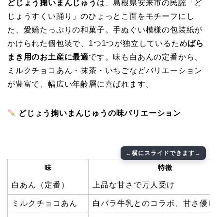
どじょう掬いまんじゅう
は、島根県安来市の民謡「ど
じょうすくい踊り」のひょっとこ面をモチーフにし
た、愛嬌たっぷりの和菓子。手ぬぐい模様の包装紙が
かけられた個包装で、1つ1つが独立しているため
ばら
まき用のお土産に最適
です。味も白あんの定番から、
ミルクチョコあん・抹茶・いちごなどバリエーション
が豊富で、幅広い年齢層に喜ばれます。
どじょう掬いまんじゅうの味バリエーション
味
特徴
白あん（定番）
上品な甘さで万人受け
ミルクチョコあん
白バラ牛乳とのコラボ、甘さ優し