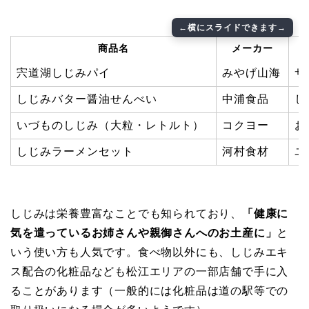
商品名
メーカー
宍道湖しじみパイ
みやげ山海
サ
しじみバター醤油せんべい
中浦食品
し
いづものしじみ（大粒・レトルト）
コクヨー
お
しじみラーメンセット
河村食材
ユ
しじみは栄養豊富なことでも知られており、
「健康に
気を遣っているお姉さんや親御さんへのお土産に」
と
いう使い方も人気です。食べ物以外にも、しじみエキ
ス配合の化粧品なども松江エリアの一部店舗で手に入
ることがあります（一般的には化粧品は道の駅等での