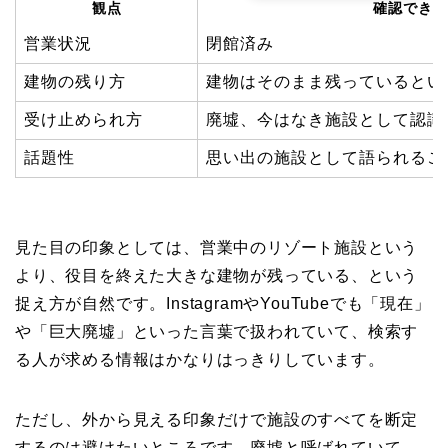
観点
確認できた
営業状況
閉館済み
建物の残り方
建物はそのまま残っているとい
受け止められ方
廃墟、今はなき施設として認識
話題性
思い出の施設として語られるこ
見た目の印象としては、営業中のリゾート施設という
より、役目を終えた大きな建物が残っている、という
捉え方が自然です。InstagramやYouTubeでも「現在」
や「巨大廃墟」といった言葉で扱われていて、検索す
る人が求める情報はかなりはっきりしています。
ただし、外から見える印象だけで施設のすべてを断定
するのは避けたいところです。廃墟と呼ばれていて