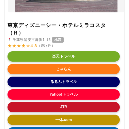
東京ディズニーシー・ホテルミラコスタ
（Ｒ）
千葉県浦安市舞浜1-13
地図
★
★
★
★
★
4.8
（867件）
楽天トラベル
じゃらん
るるぶトラベル
Yahoo!トラベル
JTB
一休.com