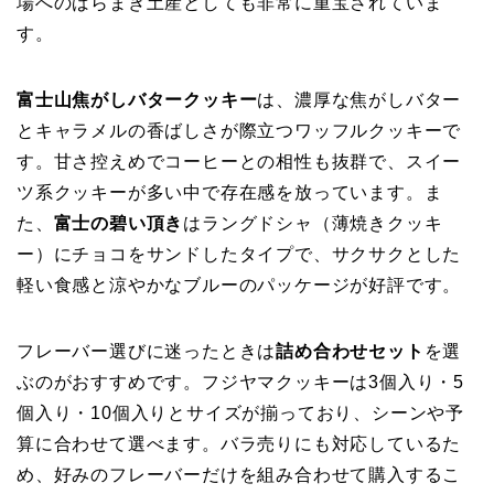
場へのばらまき土産としても非常に重宝されていま
す。
富士山焦がしバタークッキー
は、濃厚な焦がしバター
とキャラメルの香ばしさが際立つワッフルクッキーで
す。甘さ控えめでコーヒーとの相性も抜群で、スイー
ツ系クッキーが多い中で存在感を放っています。ま
た、
富士の碧い頂き
はラングドシャ（薄焼きクッキ
ー）にチョコをサンドしたタイプで、サクサクとした
軽い食感と涼やかなブルーのパッケージが好評です。
フレーバー選びに迷ったときは
詰め合わせセット
を選
ぶのがおすすめです。フジヤマクッキーは3個入り・5
個入り・10個入りとサイズが揃っており、シーンや予
算に合わせて選べます。バラ売りにも対応しているた
め、好みのフレーバーだけを組み合わせて購入するこ