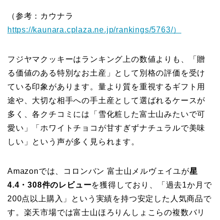
（参考：カウナラ
https://kaunara.cplaza.ne.jp/rankings/5763/）
フジヤマクッキーはランキング上の数値よりも、「贈
る価値のある特別なお土産」として別格の評価を受け
ている印象があります。量より質を重視するギフト用
途や、大切な相手への手土産として選ばれるケースが
多く、各クチコミには「雪化粧した富士山みたいで可
愛い」「ホワイトチョコが甘すぎずナチュラルで美味
しい」という声が多く見られます。
Amazonでは、コロンバン 富士山メルヴェイユが
星
4.4・308件のレビュー
を獲得しており、「過去1か月で
200点以上購入」という実績を持つ安定した人気商品で
す。楽天市場では富士山ほろりんしょこらの複数バリ