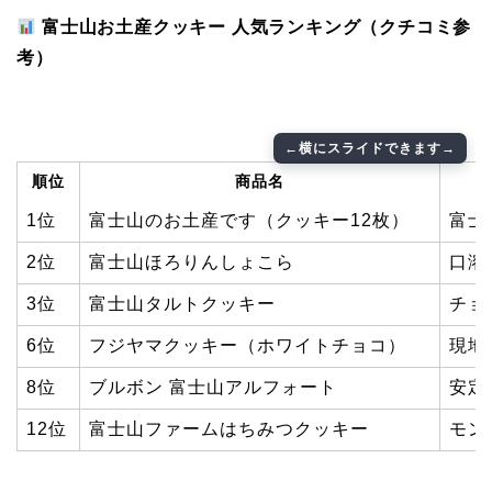
富士山お土産クッキー 人気ランキング（クチコミ参
考）
順位
商品名
1位
富士山のお土産です（クッキー12枚）
富士
2位
富士山ほろりんしょこら
口溶
3位
富士山タルトクッキー
チョ
6位
フジヤマクッキー（ホワイトチョコ）
現地
8位
ブルボン 富士山アルフォート
安定
12位
富士山ファームはちみつクッキー
モン