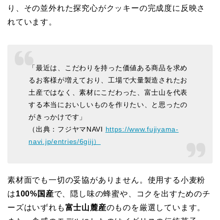
り、その並外れた探究心がクッキーの完成度に反映さ
れています。
「最近は、こだわりを持った価値ある商品を求め
るお客様が増えており、工場で大量製造されたお
土産ではなく、素材にこだわった、富士山を代表
する本当においしいものを作りたい、と思ったの
がきっかけです」
（出典：フジヤマNAVI
https://www.fujiyama-
navi.jp/entries/6giij）
素材面でも一切の妥協がありません。使用する小麦粉
は
100%国産
で、隠し味の蜂蜜や、コクを出すためのチ
ーズはいずれも
富士山麓産
のものを厳選しています。