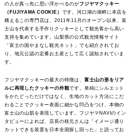
の人が真っ先に思い浮かべるのが
フジヤマクッキー
（FUJIYAMA COOKIE）
です。河口湖の湖畔に本店を
構えるこの専門店は、2011年11月のオープン以来、富
士山を代表する手作りクッキーとして観光客から高い
支持を集めています。山梨県の公式観光情報サイト
「富士の国やまなし観光ネット」でも紹介されてお
り、地元公認の定番お土産として広く認知されていま
す。
フジヤマクッキーの最大の特徴は、
富士山の形をリア
ルに再現したクッキーの外観
です。単純にシルエット
をかたどっただけではなく、生地のカット方法にこだ
わることでクッキー表面に細かな凹凸をつけ、本物の
富士山の山肌を表現しています。フジヤマNAVIのイン
タビューによれば、店長の枝元さんは「イメージ通り
カットできる装置を日本全国探し回った」と語ってお