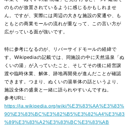
のものが放置されているように感じるかもしれませ
ん。ですが、実際には周辺の大きな施設の変遷や、も
ともとの商業モールの流れが重なって、この言い方が
広がっている面が強いです。
特に参考になるのが、リバーサイドモールの経緯で
す。Wikipediaの記載では、同施設の中に天然温泉「ぬ
くいの湯」が入っていたこと、そしてその後に経営譲
渡や臨時休業、解体、跡地再開発が進んだことが確認
できます。つまり、ぬくいの湯単体の話というより、
施設全体の盛衰と一緒に語られやすいんですね。
参考URL:
https://ja.wikipedia.org/wiki/%E3%83%AA%E3%83%
90%E3%83%BC%E3%82%B5%E3%82%A4%E3%83
%89%E3%83%A2%E3%83%BC%E3%83%AB