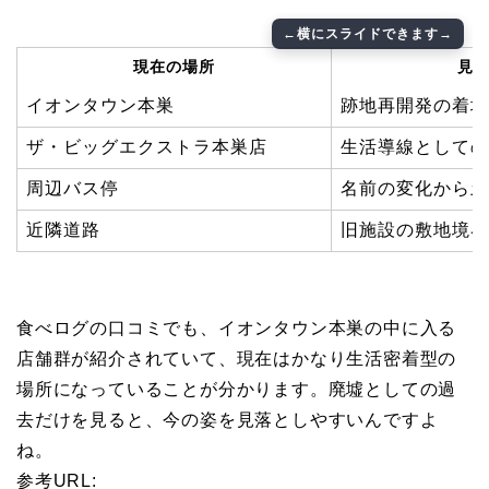
現在の場所
見
イオンタウン本巣
跡地再開発の着地
ザ・ビッグエクストラ本巣店
生活導線としての
周辺バス停
名前の変化から土
近隣道路
旧施設の敷地境界
食べログの口コミでも、イオンタウン本巣の中に入る
店舗群が紹介されていて、現在はかなり生活密着型の
場所になっていることが分かります。廃墟としての過
去だけを見ると、今の姿を見落としやすいんですよ
ね。
参考URL: