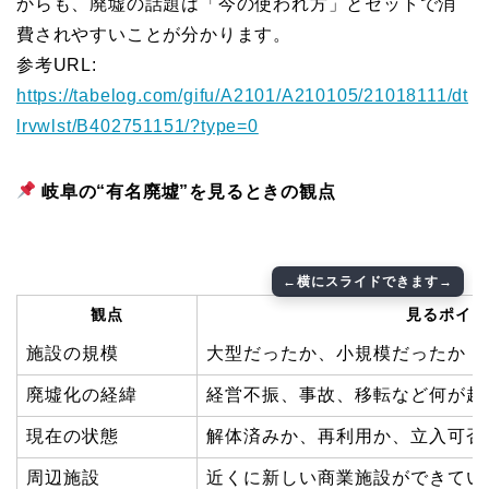
からも、廃墟の話題は「今の使われ方」とセットで消
費されやすいことが分かります。
参考URL:
https://tabelog.com/gifu/A2101/A210105/21018111/dt
lrvwlst/B402751151/?type=0
岐阜の“有名廃墟”を見るときの観点
観点
見るポイン
施設の規模
大型だったか、小規模だったか
廃墟化の経緯
経営不振、事故、移転など何が起
現在の状態
解体済みか、再利用か、立入可否
周辺施設
近くに新しい商業施設ができてい