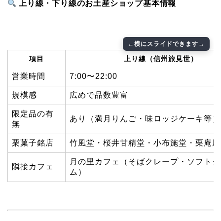
上り線・下り線のお土産ショップ基本情報
項目
上り線（信州旅見世）
営業時間
7:00〜22:00
規模感
広めで品数豊富
限定品の有
あり（満月りんご・味ロッジケーキ等）
無
栗菓子銘店
竹風堂・桜井甘精堂・小布施堂・栗庵風
月の里カフェ（そばクレープ・ソフトク
隣接カフェ
ム）