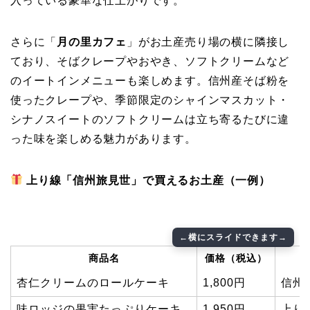
入っている豪華な仕上がりです。
さらに「
月の里カフェ
」がお土産売り場の横に隣接し
ており、そばクレープやおやき、ソフトクリームなど
のイートインメニューも楽しめます。信州産そば粉を
使ったクレープや、季節限定のシャインマスカット・
シナノスイートのソフトクリームは立ち寄るたびに違
った味を楽しめる魅力があります。
上り線「信州旅見世」で買えるお土産（一例）
商品名
価格（税込）
杏仁クリームのロールケーキ
1,800円
信州
味ロッジの果実たっぷりケーキ
1,950円
上り