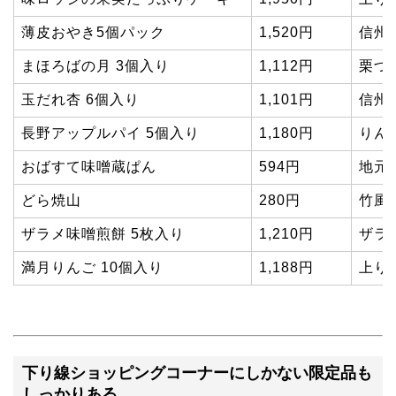
薄皮おやき5個パック
1,520円
信州
まほろばの月 3個入り
1,112円
栗づ
玉だれ杏 6個入り
1,101円
信州
長野アップルパイ 5個入り
1,180円
りん
おばすて味噌蔵ぱん
594円
地元
どら焼山
280円
竹風
ザラメ味噌煎餅 5枚入り
1,210円
ザラ
満月りんご 10個入り
1,188円
上り
下り線ショッピングコーナーにしかない限定品も
しっかりある