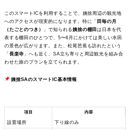
このスマートICを利用することで、姨捨周辺の観光地
へのアクセスが現実的になります。特に「
田毎の月
（たごとのつき）
」で知られる
姨捨の棚田
は日本を代
表する棚田のひとつで、5〜6月にかけては美しい水田
の景色が広がります。また、松尾芭蕉も訪れたという
「
長楽寺
」へも近く、SA立ち寄りと周辺観光を組み合
わせた旅のプランを立てられます。
姨捨SAのスマートIC基本情報
項目
内容
設置場所
下り線のみ