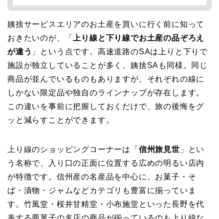
姨捨サービスエリアのお土産を買いに行く前に知って
おきたいのが、「
上り線と下り線でお土産の品ぞろえ
が違う
」という点です。高速道路のSAは上りと下りで
施設が独立していることが多く、姨捨SAも同様。同じ
商品が並んでいるものもありますが、それぞれの線に
しかない限定品や独自のラインナップが存在します。
この違いを事前に把握しておくだけで、旅の後悔をグ
ッと減らすことができます。
上り線のショッピングコーナーは「
信州旅見世
」とい
う名称で、入り口の正面に位置する広めの明るい店内
が特徴です。信州産の名産品を中心に、お菓子・そ
ば・漬物・ジャムなどカテゴリも豊富に揃っていま
す。竹風堂・桜井甘精堂・小布施堂といった長野を代
表する栗菓子の名店の商品が揃っているのも上り線な