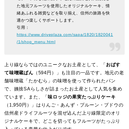
た地元フルーツを使用したオリジナルケーキ、情
緒あふれる雑貨などを取り揃え、信州の旅路を快
適かつ楽しくサポートします。
引用：
https://www.driveplaza.com/sapa/1820/1820041
/1/shop_menu.html
上り線ならではのユニークなお土産として、「
おばす
て味噌蔵ぱん
（594円）」も注目の一品です。地元の老
舗味噌蔵「たかむら」の味噌を使って作られたパン
で、姨捨SAらしさが詰まったお土産として人気を集め
ています。また、「
味ロッジの果実たっぷりケーキ
（1,950円）」はりんご・あんず・プルーン・ブドウの
信州産ドライフルーツを混ぜ込んだ上り線限定のオリ
ジナルケーキで、どこを切ってもフルーツがたっぷり