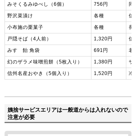
みそくるみゆべし（6個）
756円
同
野沢菜漬け
各種
信
小布施の栗菓子
各種
長
戸隠そば（4人前）
1,320円
信
みすゞ飴 角袋
691円
老
幻のザラメ味噌煎餅（5枚入り）
1,380円
ザ
信州名産おやき（5個入り）
1,520円
冷
姨捨サービスエリアは一般道からは入れないので
注意が必要