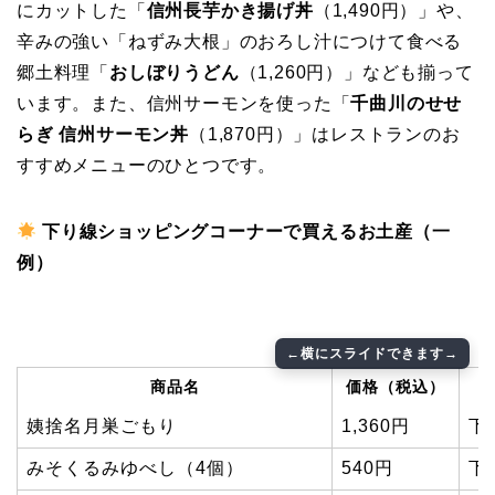
にカットした「
信州長芋かき揚げ丼
（1,490円）」や、
辛みの強い「ねずみ大根」のおろし汁につけて食べる
郷土料理「
おしぼりうどん
（1,260円）」なども揃って
います。また、信州サーモンを使った「
千曲川のせせ
らぎ 信州サーモン丼
（1,870円）」はレストランのお
すすめメニューのひとつです。
下り線ショッピングコーナーで買えるお土産（一
例）
商品名
価格（税込）
姨捨名月巣ごもり
1,360円
下
みそくるみゆべし（4個）
540円
下