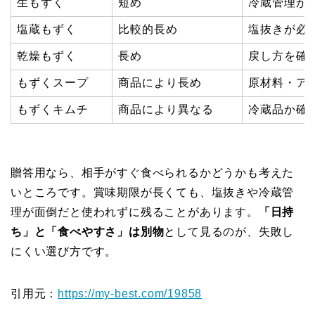
生もずく
短め
冷蔵管理が
塩蔵もずく
比較的長め
塩抜きが必
乾燥もずく
長め
戻し方を確
もずくスープ
商品により長め
原材料・ア
もずくキムチ
商品により異なる
冷蔵品か確
贈答用なら、相手がすぐ食べられるかどうかも考えた
いところです。賞味期限が長くても、塩抜きや冷蔵管
理が面倒だと使われずに残ることがあります。
「日持
ち」と「食べやすさ」は別物
として見るのが、失敗し
にくい選び方です。
引用元：
https://my-best.com/19858