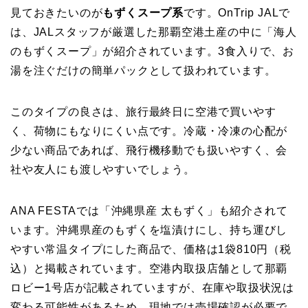
見ておきたいのが
もずくスープ系
です。OnTrip JALで
は、JALスタッフが厳選した那覇空港土産の中に「海人
のもずくスープ」が紹介されています。3食入りで、お
湯を注ぐだけの簡単パックとして扱われています。
このタイプの良さは、旅行最終日に空港で買いやす
く、荷物にもなりにくい点です。冷蔵・冷凍の心配が
少ない商品であれば、飛行機移動でも扱いやすく、会
社や友人にも渡しやすいでしょう。
ANA FESTAでは「沖縄県産 太もずく」も紹介されて
います。沖縄県産のもずくを塩漬けにし、持ち運びし
やすい常温タイプにした商品で、価格は1袋810円（税
込）と掲載されています。空港内取扱店舗として那覇
ロビー1号店が記載されていますが、在庫や取扱状況は
変わる可能性があるため、現地では売場確認が必要で