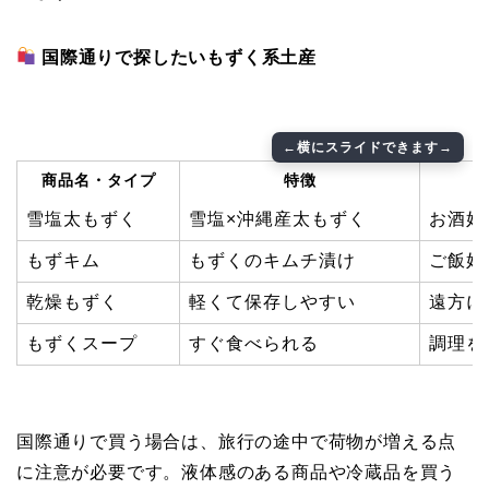
国際通りで探したいもずく系土産
商品名・タイプ
特徴
雪塩太もずく
雪塩×沖縄産太もずく
お酒好
もずキム
もずくのキムチ漬け
ご飯好
乾燥もずく
軽くて保存しやすい
遠方に
もずくスープ
すぐ食べられる
調理を
国際通りで買う場合は、旅行の途中で荷物が増える点
に注意が必要です。液体感のある商品や冷蔵品を買う