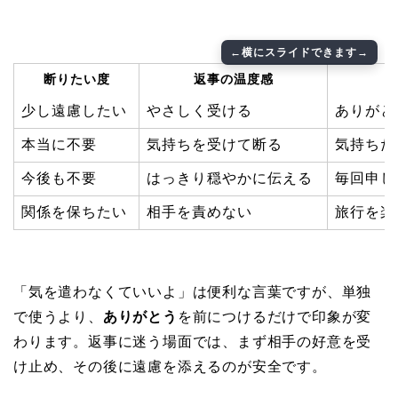
断りたい度
返事の温度感
少し遠慮したい
やさしく受ける
ありがと
本当に不要
気持ちを受けて断る
気持ちだ
今後も不要
はっきり穏やかに伝える
毎回申し
関係を保ちたい
相手を責めない
旅行を楽
「気を遣わなくていいよ」は便利な言葉ですが、単独
で使うより、
ありがとう
を前につけるだけで印象が変
わります。返事に迷う場面では、まず相手の好意を受
け止め、その後に遠慮を添えるのが安全です。