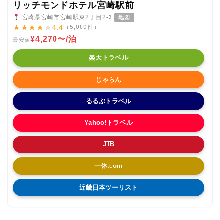
リッチモンドホテル宮崎駅前
宮崎県宮崎市宮崎駅東2丁目2-3
地図
★
★
★
★
★
4.4
（5,089件）
¥4,270〜/泊
最安値
楽天トラベル
じゃらん
るるぶトラベル
Yahoo!トラベル
JTB
一休.com
近畿日本ツーリスト