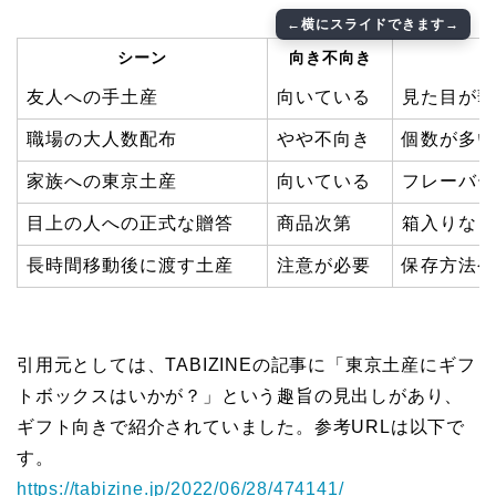
シーン
向き不向き
友人への手土産
向いている
見た目が華
職場の大人数配布
やや不向き
個数が多い
家族への東京土産
向いている
フレーバー
目上の人への正式な贈答
商品次第
箱入りなら
長時間移動後に渡す土産
注意が必要
保存方法や
引用元としては、TABIZINEの記事に「東京土産にギフ
トボックスはいかが？」という趣旨の見出しがあり、
ギフト向きで紹介されていました。参考URLは以下で
す。
https://tabizine.jp/2022/06/28/474141/