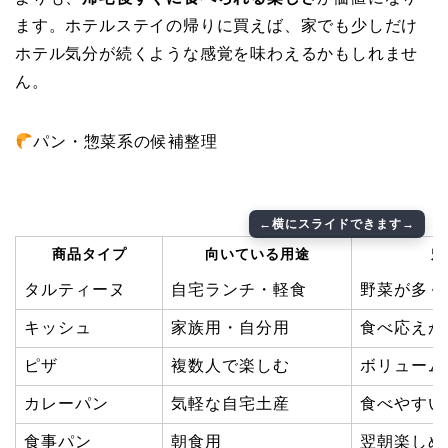
ます。ホテルステイの帰りに買えば、家でも少しだけ
ホテル気分が続くような感覚を味わえるかもしれませ
ん。
パン・惣菜系の候補整理
商品タイプ
向いている用途
魅
タルティーヌ
自宅ランチ・軽食
野菜が多く
キッシュ
家族用・自分用
食べ応えが
ピザ
複数人で楽しむ
ボリューム
カレーパン
気軽な自宅土産
食べやすい
食事パン
朝食用
翌朝楽しめ