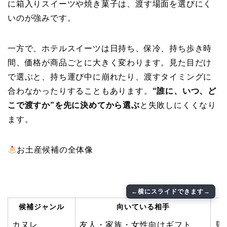
に箱入りスイーツや焼き菓子は、渡す場面を選びにく
いのが強みです。
一方で、ホテルスイーツは日持ち、保冷、持ち歩き時
間、価格が商品ごとに大きく変わります。見た目だけ
で選ぶと、持ち運び中に崩れたり、渡すタイミングに
合わなかったりすることもあります。
“誰に、いつ、ど
こで渡すか”を先に決めてから選ぶ
と失敗しにくくなり
ます。
お土産候補の全体像
候補ジャンル
向いている相手
カヌレ
友人・家族・女性向けギフト
見