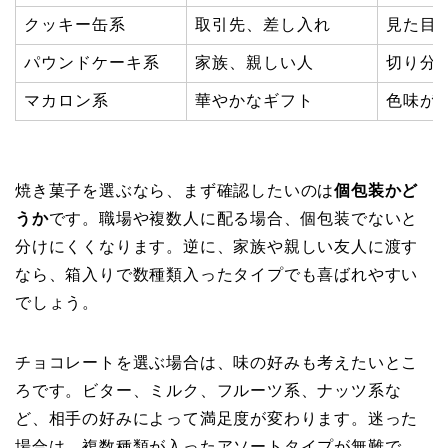
クッキー缶系
取引先、差し入れ
見た目
パウンドケーキ系
家族、親しい人
切り分
マカロン系
華やかなギフト
色味が
焼き菓子を選ぶなら、まず確認したいのは
個包装かど
うか
です。職場や複数人に配る場合、個包装でないと
分けにくくなります。逆に、家族や親しい友人に渡す
なら、箱入りで数種類入ったタイプでも喜ばれやすい
でしょう。
チョコレートを選ぶ場合は、味の好みも考えたいとこ
ろです。ビター、ミルク、フルーツ系、ナッツ系な
ど、相手の好みによって満足度が変わります。迷った
場合は、複数種類が入ったアソートタイプが無難で