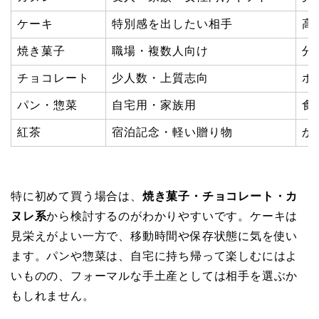
ケーキ
特別感を出したい相手
高
焼き菓子
職場・複数人向け
分
チョコレート
少人数・上質志向
ホ
パン・惣菜
自宅用・家族用
食
紅茶
宿泊記念・軽い贈り物
か
特に初めて買う場合は、
焼き菓子・チョコレート・カ
ヌレ系
から検討するのがわかりやすいです。ケーキは
見栄えがよい一方で、移動時間や保存状態に気を使い
ます。パンや惣菜は、自宅に持ち帰って楽しむにはよ
いものの、フォーマルな手土産としては相手を選ぶか
もしれません。