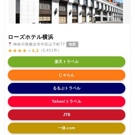
ローズホテル横浜
神奈川県横浜市中区山下町77
地図
★
★
★
★
★
4.3
（5,451件）
楽天トラベル
じゃらん
るるぶトラベル
Yahoo!トラベル
JTB
一休.com