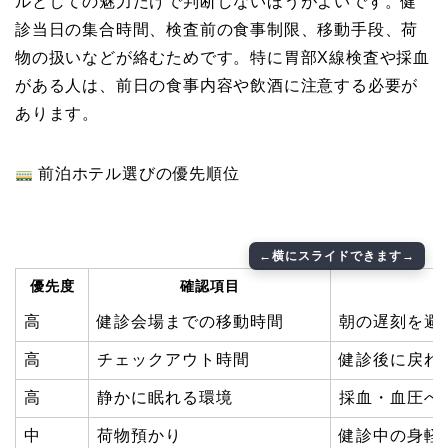
ルとしての魅力だけで判断しないほうがよいです。健
診当日の集合時間、検査前の食事制限、移動手段、荷
物の扱いなどが絡むためです。特に胃部X線検査や採血
がある人は、前日の食事内容や飲酒に注意する必要が
あります。
前泊ホテル選びの優先順位
優先度
確認項目
高
健診会場までの移動時間
朝の遅刻を避
高
チェックアウト時間
健診後に戻れ
高
静かに眠れる環境
採血・血圧へ
中
荷物預かり
健診中の身軽