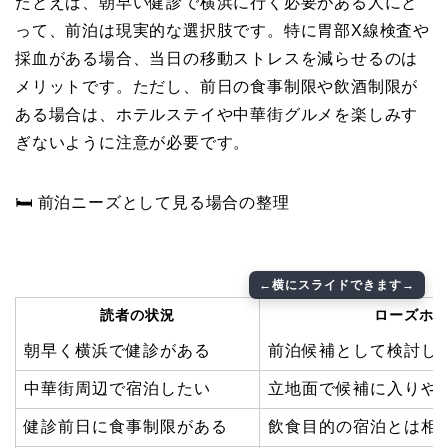
たとえば、朝早い健診で横浜に行く必要がある人にと
って、前泊は現実的な選択肢です。特に胃部X線検査や
採血がある場合、当日の移動ストレスを減らせるのは
メリットです。ただし、前日の食事制限や飲酒制限が
ある場合は、ホテルステイや中華街グルメを楽しみす
ぎないように注意が必要です。
🛏 前泊ニーズとして見る場合の整理
読者の状況
ローズホ
朝早く横浜で健診がある
前泊候補として検討し
中華街周辺で宿泊したい
立地面で候補に入りや
健診前日に食事制限がある
飲食目的の宿泊とは相