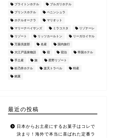
ブライトンホテル
ブルガリホテル
プリンスホテル
ペニンシュラ
ホテルオークラ
マリオット
マリーナベイサンズ
ミラコスタ
リゾナーレ
リゾート
リッツカールトン
リーガロイヤル
万葉倶楽部
名産
国内旅行
大江戸温泉物語
宿
宿泊
帝国ホテル
手土産
旅
星野リゾート
杉乃井ホテル
楽天トラベル
特産
銘菓
最近の投稿
日本からお土産にするお菓子はコレで
決まり！海外で本当に喜ばれた定番ラ