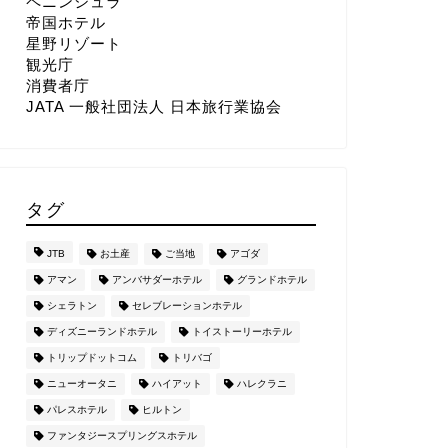
ペニンシュラ
帝国ホテル
星野リゾート
観光庁
消費者庁
JATA 一般社団法人 日本旅行業協会
タグ
JTB
お土産
ご当地
アゴダ
アマン
アンバサダーホテル
グランドホテル
シェラトン
セレブレーションホテル
ディズニーランドホテル
トイストーリーホテル
トリップドットコム
トリバゴ
ニューオータニ
ハイアット
ハレクラニ
パレスホテル
ヒルトン
ファンタジースプリングスホテル