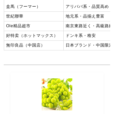
盒馬（フーマー）
アリババ系・品質高め
世紀聯華
地元系・品揃え豊富
Ole精品超市
南京東路近く・高級路線
好特卖（ホットマックス）
ドンキ系・格安
無印良品（中国店）
日本ブランド・中国限定