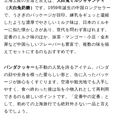
上海土産の王道と言えば、
大白兔ミルクキャンディ
（大白兔奶糖）
です。1959年誕生の中国ロングセラー
で、うさぎのパッケージが目印。練乳をギュッと凝縮
したような濃厚でやさしいミルク味は、日本のミルキ
ーに似た懐かしさがあり、世代を問わず喜ばれます。
定番のミルク味のほか、抹茶・マンゴー・小豆・金木
犀など中国らしいフレーバーも豊富で、複数の味を揃
えてセットにするのもおすすめです。
パンダクッキー
も不動の人気を誇るアイテム。パンダ
の顔や全身を模った愛らしい形と、缶に入ったパッケ
ージが旅心をくすぐります。空港や観光地でも入手し
やすく、食べ終わった後は缶を小物入れとして再利用
できるのも嬉しいポイントです。「定番中の定番」と
して、初めての上海旅行でも絶対外さない一品と言え
るでしょう。