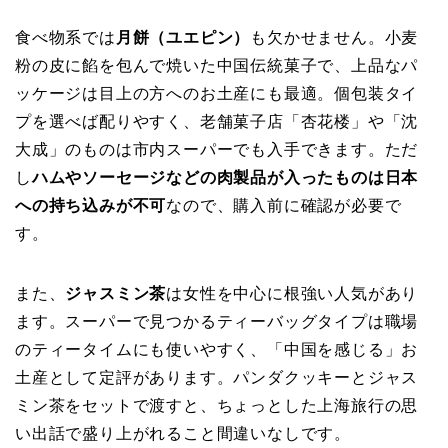
食べ物系では
月餅（ユエピン）
も欠かせません。小麦
粉の皮に餡を包んで焼いた中国伝統菓子で、上品なパ
ッケージは目上の方へのお土産にも最適。個包装タイ
プを選べば配りやすく、老舗菓子店「杏花楼」や「沈
大成」のものは市内スーパーでも入手できます。ただ
し
ハムやソーセージなどの肉製品が入ったものは日本
への持ち込みが不可
なので、購入前に確認が必要で
す。
また、
ジャスミン茶
は女性を中心に根強い人気があり
ます。スーパーで見つかるティーバッグタイプは職場
のティータイムにも使いやすく、「中国を感じる」お
土産として定評があります。パンダクッキーとジャス
ミン茶をセットで渡すと、ちょっとした上海旅行の思
い出話で盛り上がれること間違いなしです。