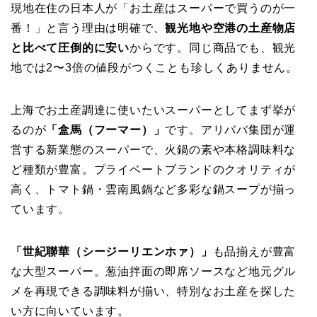
現地在住の日本人が「お土産はスーパーで買うのが一
番！」と言う理由は明確で、
観光地や空港の土産物店
と比べて圧倒的に安い
からです。同じ商品でも、観光
地では2〜3倍の値段がつくことも珍しくありません。
上海でお土産調達に使いたいスーパーとしてまず挙が
るのが
「盒馬（フーマー）」
です。アリババ集団が運
営する新業態のスーパーで、火鍋の素や本格調味料な
ど種類が豊富。プライベートブランドのクオリティが
高く、トマト鍋・雲南風鍋など多彩な鍋スープが揃っ
ています。
「世紀聯華（シージーリエンホァ）」
も品揃えが豊富
な大型スーパー。葱油拌面の即席ソースなど地元グル
メを再現できる調味料が揃い、特別なお土産を探した
い方に向いています。