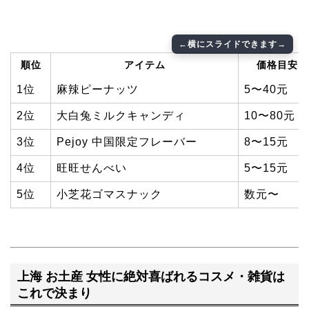
順位
アイテム
価格目安
1位
麻辣ピーナッツ
5〜40元
2位
大白兔ミルクキャンディ
10〜80元
3位
Pejoy 中国限定フレーバー
8〜15元
4位
旺旺せんべい
5〜15元
5位
小芝花ゴマスナック
数元〜
上海 お土産 女性に絶対喜ばれるコスメ・雑貨は
これで決まり