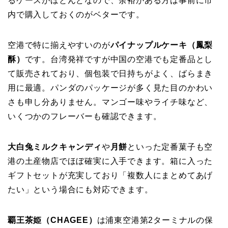
るケースがほとんどなので、余裕がある方は事前に市
内で購入しておくのがベターです。
空港で特に揃えやすいのが
パイナップルケーキ（鳳梨
酥）
です。台湾発祥ですが中国の空港でも定番品とし
て販売されており、個包装で日持ちがよく、ばらまき
用に最適。パンダのパッケージが多く見た目のかわい
さも申し分ありません。マンゴー味やライチ味など、
いくつかのフレーバーも確認できます。
大白兔ミルクキャンディ
や
月餅
といった定番菓子も空
港の土産物店でほぼ確実に入手できます。箱に入った
ギフトセットが充実しており「複数人にまとめてあげ
たい」という場合にも対応できます。
覇王茶姫（CHAGEE）
は浦東空港第2ターミナルの保