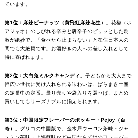
ています。
第1位：麻辣ピーナッツ（黄飛紅麻辣花生）
。花椒（ホ
アジャオ）のしびれる辛みと唐辛子のピリッとした刺
激が絶妙で、「食べたら止まらない」と在住日本人の
間でも大絶賛です。お酒好きの人への差し入れとして
特に喜ばれます。
第2位：大白兔ミルクキャンディ
。子どもから大人まで
幅広い世代に受け入れられる味わいは、ばらまき土産
の定番中の定番。量り売りや袋入りを選べば、まとめ
買いしてもリーズナブルに揃えられます。
第3位：中国限定フレーバーのポッキー・Pejoy（百
奇）
。グリコの中国版で、金木犀ウーロン茶味・ジャ
スミン茶味・上海蟹味など中国ならではのフレーバー