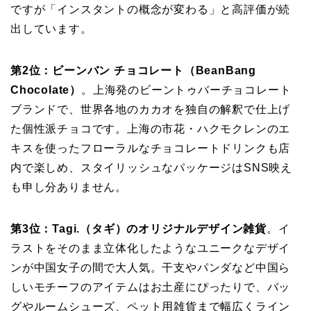
ですが「インスタントの概念が変わる」と高評価が続
出しています。
第2位：ビーンバン チョコレート（BeanBang
Chocolate）
。上海発のビーントゥバーチョコレート
ブランドで、世界各地のカカオを独自の解釈で仕上げ
た個性派チョコです。上海の市花・ハクモクレンのエ
キスを使ったフローラルなチョコレートドリンクも店
内で楽しめ、スタイリッシュなパッケージはSNS映え
も申し分ありません。
第3位：Tagi.（タギ）のオリジナルデザイン雑貨
。イ
ラストをそのまま立体化したようなユニークなデザイ
ンが中国女子の間で大人気。干支やパンダなど中国ら
しいモチーフのアイテムはお土産にぴったりで、バッ
グやルームシューズ、ペット用雑貨まで幅広くライン