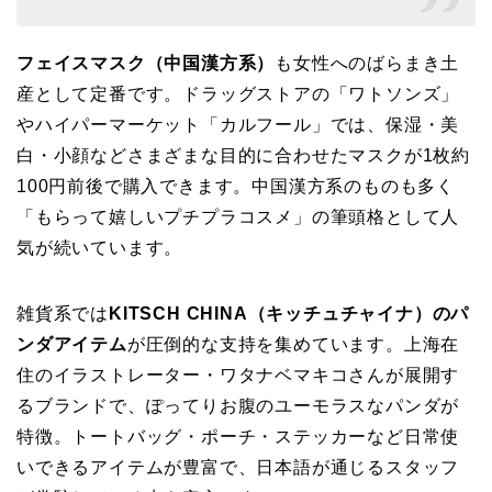
フェイスマスク（中国漢方系）
も女性へのばらまき土
産として定番です。ドラッグストアの「ワトソンズ」
やハイパーマーケット「カルフール」では、保湿・美
白・小顔などさまざまな目的に合わせたマスクが1枚約
100円前後で購入できます。中国漢方系のものも多く
「もらって嬉しいプチプラコスメ」の筆頭格として人
気が続いています。
雑貨系では
KITSCH CHINA（キッチュチャイナ）のパ
ンダアイテム
が圧倒的な支持を集めています。上海在
住のイラストレーター・ワタナベマキコさんが展開す
るブランドで、ぽってりお腹のユーモラスなパンダが
特徴。トートバッグ・ポーチ・ステッカーなど日常使
いできるアイテムが豊富で、日本語が通じるスタッフ