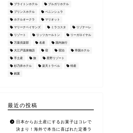
ブライトンホテル
ブルガリホテル
プリンスホテル
ペニンシュラ
ホテルオークラ
マリオット
マリーナベイサンズ
ミラコスタ
リゾナーレ
リゾート
リッツカールトン
リーガロイヤル
万葉倶楽部
名産
国内旅行
大江戸温泉物語
宿
宿泊
帝国ホテル
手土産
旅
星野リゾート
杉乃井ホテル
楽天トラベル
特産
銘菓
最近の投稿
日本からお土産にするお菓子はコレで
決まり！海外で本当に喜ばれた定番ラ