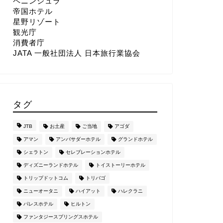
ペニンシュラ
帝国ホテル
星野リゾート
観光庁
消費者庁
JATA 一般社団法人 日本旅行業協会
タグ
JTB
お土産
ご当地
アゴダ
アマン
アンバサダーホテル
グランドホテル
シェラトン
セレブレーションホテル
ディズニーランドホテル
トイストーリーホテル
トリップドットコム
トリバゴ
ニューオータニ
ハイアット
ハレクラニ
パレスホテル
ヒルトン
ファンタジースプリングスホテル