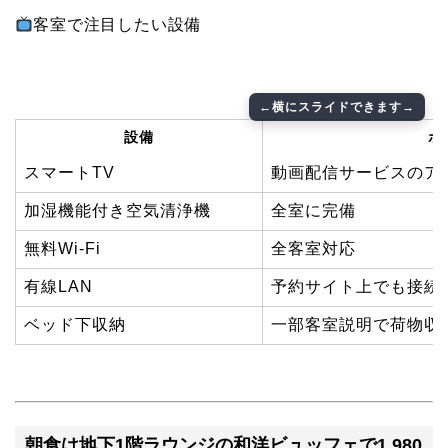
客室で注目したい設備
設備
ポ
スマートTV
動画配信サービスのア
加湿機能付き空気清浄機
全室に完備
無料Wi-Fi
全客室対応
有線LAN
予約サイト上でも接続
ベッド下収納
一部客室説明で荷物収
朝食は地下1階ラウンジの和洋ビュッフェで1,980