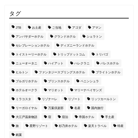
タグ
JTB
お土産
ご当地
アゴダ
アマン
アンバサダーホテル
グランドホテル
シェラトン
セレブレーションホテル
ディズニーランドホテル
トイストーリーホテル
トリップドットコム
トリバゴ
ニューオータニ
ハイアット
ハレクラニ
パレスホテル
ヒルトン
ファンタジースプリングスホテル
ブライトンホテル
ブルガリホテル
プリンスホテル
ペニンシュラ
ホテルオークラ
マリオット
マリーナベイサンズ
ミラコスタ
リゾナーレ
リゾート
リッツカールトン
リーガロイヤル
万葉倶楽部
名産
国内旅行
大江戸温泉物語
宿
宿泊
帝国ホテル
手土産
旅
星野リゾート
杉乃井ホテル
楽天トラベル
特産
銘菓