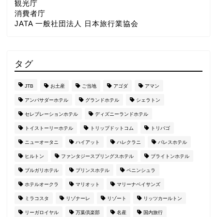
観光庁
消費者庁
JATA 一般社団法人 日本旅行業協会
タグ
JTB
お土産
ご当地
アゴダ
アマン
アンバサダーホテル
グランドホテル
シェラトン
セレブレーションホテル
ディズニーランドホテル
トイストーリーホテル
トリップドットコム
トリバゴ
ニューオータニ
ハイアット
ハレクラニ
パレスホテル
ヒルトン
ファンタジースプリングスホテル
ブライトンホテル
ブルガリホテル
プリンスホテル
ペニンシュラ
ホテルオークラ
マリオット
マリーナベイサンズ
ミラコスタ
リゾナーレ
リゾート
リッツカールトン
リーガロイヤル
万葉倶楽部
名産
国内旅行