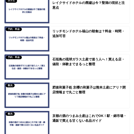
ホテル
レイクサイドホテルの廃墟は今？聖湖の現状と注
意点
予約・料金
リッチモンドホテル福山の朝食は？料金・時間・
追加可否
予約・料金
石垣島の琉球ガラス土産で迷う人へ！買える店・
値段・体験までまるっと整理
観光
肥後和菓子処 京櫻の和菓子は熊本土産にアリ？閉
店情報まで丸ごと整理
観光
京都の酒のつまみ土産はこれでOK！駅・錦市場・
通販で買える甘くない名品ガイド