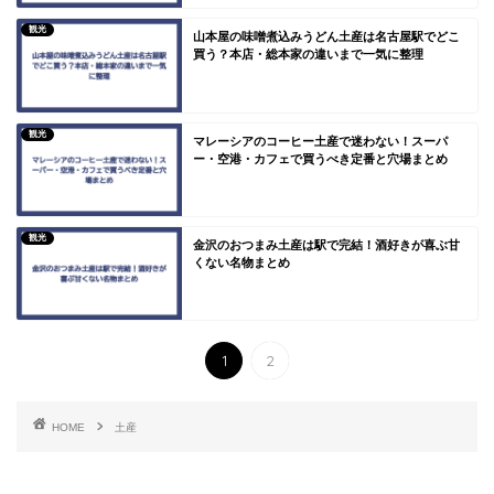
観光
山本屋の味噌煮込みうどん土産は名古屋駅でどこ
買う？本店・総本家の違いまで一気に整理
観光
マレーシアのコーヒー土産で迷わない！スーパ
ー・空港・カフェで買うべき定番と穴場まとめ
観光
金沢のおつまみ土産は駅で完結！酒好きが喜ぶ甘
くない名物まとめ
1
2
HOME
土産