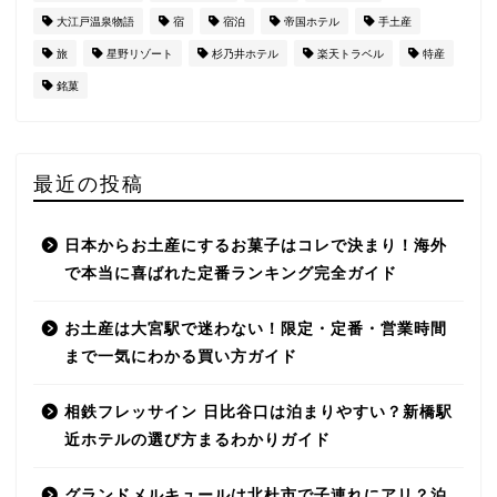
大江戸温泉物語
宿
宿泊
帝国ホテル
手土産
旅
星野リゾート
杉乃井ホテル
楽天トラベル
特産
銘菓
最近の投稿
日本からお土産にするお菓子はコレで決まり！海外
で本当に喜ばれた定番ランキング完全ガイド
お土産は大宮駅で迷わない！限定・定番・営業時間
まで一気にわかる買い方ガイド
相鉄フレッサイン 日比谷口は泊まりやすい？新橋駅
近ホテルの選び方まるわかりガイド
グランドメルキュールは北杜市で子連れにアリ？泊