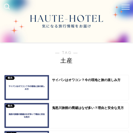
― TAG ―
土産
観光
サイパンはオワコン？今の現地と旅の楽しみ方
観光
鬼怒川旅館の廃墟はなぜ多い？理由と安全な見方