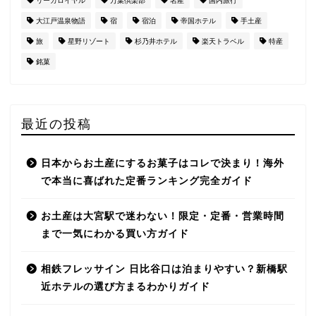
リーガロイヤル
万葉倶楽部
名産
国内旅行
大江戸温泉物語
宿
宿泊
帝国ホテル
手土産
旅
星野リゾート
杉乃井ホテル
楽天トラベル
特産
銘菓
最近の投稿
日本からお土産にするお菓子はコレで決まり！海外
で本当に喜ばれた定番ランキング完全ガイド
お土産は大宮駅で迷わない！限定・定番・営業時間
まで一気にわかる買い方ガイド
相鉄フレッサイン 日比谷口は泊まりやすい？新橋駅
近ホテルの選び方まるわかりガイド