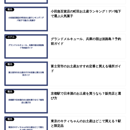
観光
小田急百貨店の町田お土産ランキング！デパ地下
で選ぶ人気菓子
ホテル
グランドメルキュール、兵庫の宿は淡路島？予約
前ガイド
観光
富士宮市のお土産おすすめ定番と買える場所ガイ
ド
観光
京都駅で日本酒のお土産を買うなら？販売店と選
び方
観光
東京のキティちゃんのお土産はどこで買える？駅
と限定品