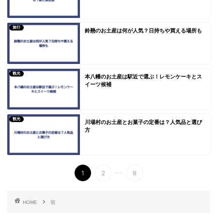
旅行
鈴懸のお土産は何が人気？日持ちや買える場所も
観光
本八幡のお土産は駅近で選ぶ！レモンケーキとス
イーツ候補
観光
川場村のお土産とお菓子の定番は？人気品と選び
方
...
1
2
8
HOME
宿