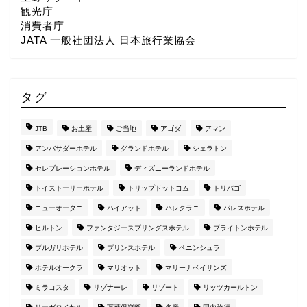
観光庁
消費者庁
JATA 一般社団法人 日本旅行業協会
タグ
JTB
お土産
ご当地
アゴダ
アマン
アンバサダーホテル
グランドホテル
シェラトン
セレブレーションホテル
ディズニーランドホテル
トイストーリーホテル
トリップドットコム
トリバゴ
ニューオータニ
ハイアット
ハレクラニ
パレスホテル
ヒルトン
ファンタジースプリングスホテル
ブライトンホテル
ブルガリホテル
プリンスホテル
ペニンシュラ
ホテルオークラ
マリオット
マリーナベイサンズ
ミラコスタ
リゾナーレ
リゾート
リッツカールトン