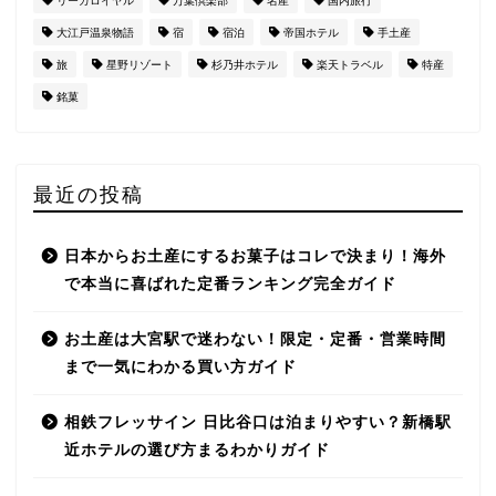
リーガロイヤル
万葉倶楽部
名産
国内旅行
大江戸温泉物語
宿
宿泊
帝国ホテル
手土産
旅
星野リゾート
杉乃井ホテル
楽天トラベル
特産
銘菓
最近の投稿
日本からお土産にするお菓子はコレで決まり！海外
で本当に喜ばれた定番ランキング完全ガイド
お土産は大宮駅で迷わない！限定・定番・営業時間
まで一気にわかる買い方ガイド
相鉄フレッサイン 日比谷口は泊まりやすい？新橋駅
近ホテルの選び方まるわかりガイド