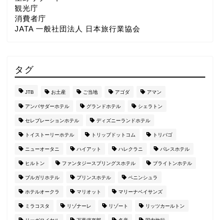
観光庁
消費者庁
JATA 一般社団法人 日本旅行業協会
タグ
JTB
お土産
ご当地
アゴダ
アマン
アンバサダーホテル
グランドホテル
シェラトン
セレブレーションホテル
ディズニーランドホテル
トイストーリーホテル
トリップドットコム
トリバゴ
ニューオータニ
ハイアット
ハレクラニ
パレスホテル
ヒルトン
ファンタジースプリングスホテル
ブライトンホテル
ブルガリホテル
プリンスホテル
ペニンシュラ
ホテルオークラ
マリオット
マリーナベイサンズ
ミラコスタ
リゾナーレ
リゾート
リッツカールトン