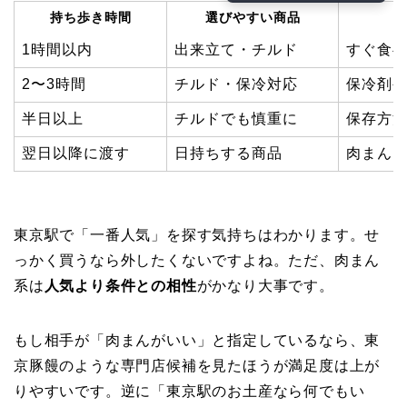
持ち歩き時間
選びやすい商品
1時間以内
出来立て・チルド
すぐ食
2〜3時間
チルド・保冷対応
保冷剤
半日以上
チルドでも慎重に
保存方
翌日以降に渡す
日持ちする商品
肉まん
東京駅で「一番人気」を探す気持ちはわかります。せ
っかく買うなら外したくないですよね。ただ、肉まん
系は
人気より条件との相性
がかなり大事です。
もし相手が「肉まんがいい」と指定しているなら、東
京豚饅のような専門店候補を見たほうが満足度は上が
りやすいです。逆に「東京駅のお土産なら何でもい