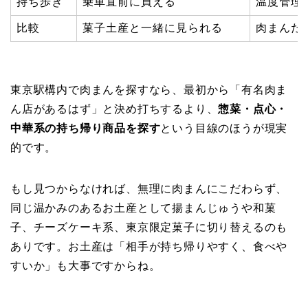
持ち歩き
乗車直前に買える
温度管理
比較
菓子土産と一緒に見られる
肉まんだ
東京駅構内で肉まんを探すなら、最初から「有名肉ま
ん店があるはず」と決め打ちするより、
惣菜・点心・
中華系の持ち帰り商品を探す
という目線のほうが現実
的です。
もし見つからなければ、無理に肉まんにこだわらず、
同じ温かみのあるお土産として揚まんじゅうや和菓
子、チーズケーキ系、東京限定菓子に切り替えるのも
ありです。お土産は「相手が持ち帰りやすく、食べや
すいか」も大事ですからね。