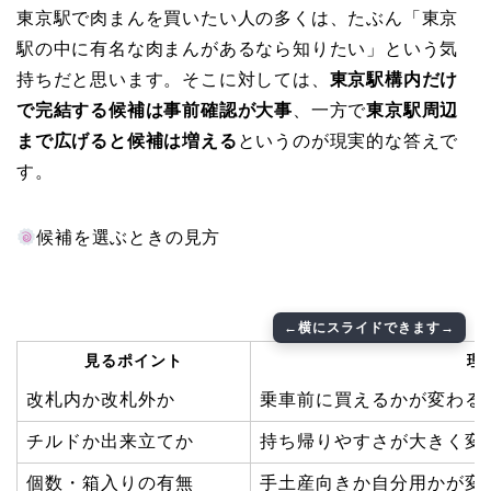
東京駅で肉まんを買いたい人の多くは、たぶん「東京
駅の中に有名な肉まんがあるなら知りたい」という気
持ちだと思います。そこに対しては、
東京駅構内だけ
で完結する候補は事前確認が大事
、一方で
東京駅周辺
まで広げると候補は増える
というのが現実的な答えで
す。
候補を選ぶときの見方
見るポイント
理
改札内か改札外か
乗車前に買えるかが変わる
チルドか出来立てか
持ち帰りやすさが大きく変
個数・箱入りの有無
手土産向きか自分用かが変