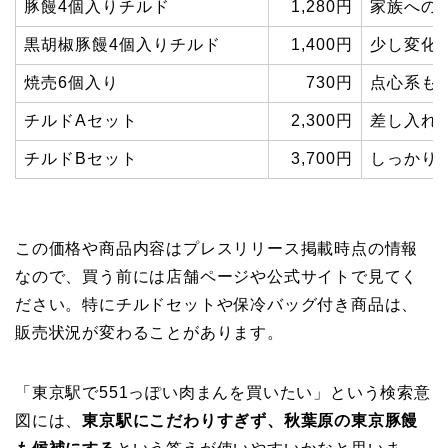
豚饅4個入りチルド
1,280円
家族への
黒胡椒豚饅4個入りチルド
1,400円
少し変化
焼売6個入り
730円
点心系も
チルドAセット
2,300円
差し入れ
チルドBセット
3,700円
しっかり
この価格や商品内容はプレスリリース掲載時点の情報
なので、買う前には店舗ページや公式サイトで見てく
ださい。特にチルドセットや保冷バッグ付き商品は、
販売状況が変わることがあります。
「東京駅で551っぽい肉まんを買いたい」という検索意
図には、
東京駅にこだわりすぎず、秋葉原の東京豚饅