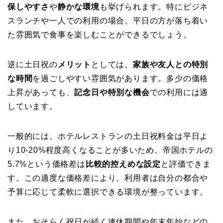
保しやすさ
や
静かな環境
も挙げられます。特にビジネ
スランチや一人での利用の場合、平日の方が落ち着い
た雰囲気で食事を楽しむことができるでしょう。
逆に土日祝の
メリット
としては、
家族や友人との特別
な時間
を過ごしやすい雰囲気があります。多少の価格
上昇があっても、
記念日や特別な機会
での利用には適
しています。
一般的には、ホテルレストランの土日祝料金は平日よ
り10-20%程度高くなることが多いため、帝国ホテルの
5.7%という価格差は
比較的控えめな設定
と評価できま
す。この適度な価格差により、利用者は自分の都合や
予算に応じて柔軟に選択できる環境が整っています。
また、おそらく祝日が続く連休期間や年末年始などの