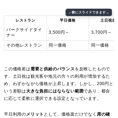
レストラン
平日価格
土日祝価
パークサイドダイ
3,500円～
3,700円～
ナー
その他レストラン
同一価格
同一価格
この価格差は
需要と供給のバランス
を反映したもので
す。土日祝は観光客や地元の方々の利用が増加するた
め、わずかながら価格が上昇します。しかし、200円と
いう差額は
大きな負担にはならない範囲
であり、都合
に応じて柔軟に選択できる設定となっています。
平日利用の
メリット
として、価格面だけでなく
席の確