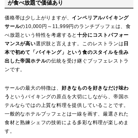
が食べ放題で価値あり
価格帯は少し上がりますが、
インペリアルバイキング
サール
の10,000円～11,999円のランチブッフェは、食
べ放題という特性を考慮すると
十分にコストパフォー
マンスが高い
選択肢と言えます。このレストランは
日
本で初めて「バイキング」という食のスタイルを生み
出した帝国ホテル
の伝統を受け継ぐブッフェレストラ
ンです。
サールの最大の特徴は、
好きなものを好きなだけ味わ
う
というバイキングの原点を大切にしながら、帝国ホ
テルならではの上質な料理を提供していることです。
一般的なホテルブッフェとは一線を画す、厳選された
食材と熟練シェフの技術による多彩な料理が楽しめま
す。