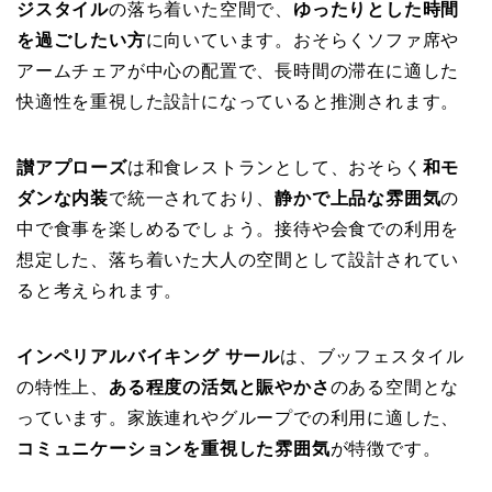
ジスタイル
の落ち着いた空間で、
ゆったりとした時間
を過ごしたい方
に向いています。おそらくソファ席や
アームチェアが中心の配置で、長時間の滞在に適した
快適性を重視した設計になっていると推測されます。
讃アプローズ
は和食レストランとして、おそらく
和モ
ダンな内装
で統一されており、
静かで上品な雰囲気
の
中で食事を楽しめるでしょう。接待や会食での利用を
想定した、落ち着いた大人の空間として設計されてい
ると考えられます。
インペリアルバイキング サール
は、ブッフェスタイル
の特性上、
ある程度の活気と賑やかさ
のある空間とな
っています。家族連れやグループでの利用に適した、
コミュニケーションを重視した雰囲気
が特徴です。