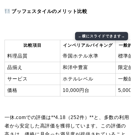
ブッフェスタイルのメリット比較
比較項目
インペリアルバイキング
一般的
料理品質
帝国ホテル水準
標準的
品揃え
和洋中豊富
限定的
サービス
ホテルレベル
一般的
価格
10,000円台
5,000
一休.comでの評価は**4.18（252件）**と、多数の利用
者から安定した高評価を獲得しています。この評価の
高さは、価格に見合った満足度が提供されていること