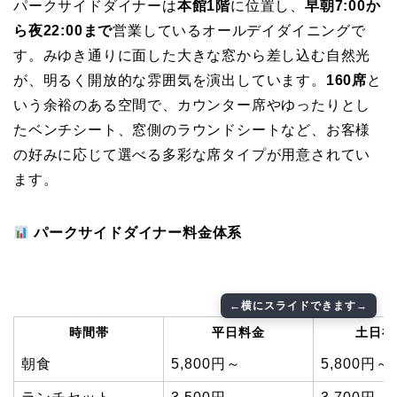
パークサイドダイナーは
本館1階
に位置し、
早朝7:00か
ら夜22:00まで
営業しているオールデイダイニングで
す。みゆき通りに面した大きな窓から差し込む自然光
が、明るく開放的な雰囲気を演出しています。
160席
と
いう余裕のある空間で、カウンター席やゆったりとし
たベンチシート、窓側のラウンドシートなど、お客様
の好みに応じて選べる多彩な席タイプが用意されてい
ます。
パークサイドダイナー料金体系
時間帯
平日料金
土日祝
朝食
5,800円～
5,800円～