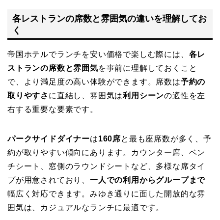
各レストランの席数と雰囲気の違いを理解してお
く
帝国ホテルでランチを安い価格で楽しむ際には、
各レ
ストランの席数と雰囲気
を事前に理解しておくこと
で、より満足度の高い体験ができます。席数は
予約の
取りやすさ
に直結し、雰囲気は
利用シーン
の適性を左
右する重要な要素です。
パークサイドダイナー
は
160席
と最も座席数が多く、予
約が取りやすい傾向にあります。カウンター席、ベン
チシート、窓側のラウンドシートなど、多様な席タイ
プが用意されており、
一人での利用からグループまで
幅広く対応できます。みゆき通りに面した開放的な雰
囲気は、カジュアルなランチに最適です。