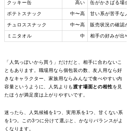
クッキー缶
高い
缶がかさばる場合
ポテトスナック
中〜高
甘い系が苦手な人
チュロススナック
中〜高
販売状況の確認が
ミニタオル
中
相手の好みが出や
「人気っぽいから買う」だけだと、相手に合わないこ
ともあります。職場用なら個包装の数、友人用なら好
きなキャラクター、家族用ならみんなで食べやすい内
容量というように、人気よりも
渡す場面との相性
を見
たほうが満足度は上がりやすいです。
迷ったら、人気候補を1つ、実用系を1つ、甘くない系
を1つ。この3つに分けて選ぶと、かなりバランスがよ
くなります。