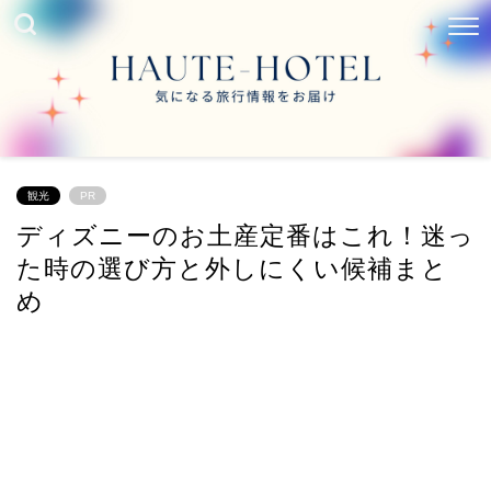
観光
PR
ディズニーのお土産定番はこれ！迷っ
た時の選び方と外しにくい候補まと
め