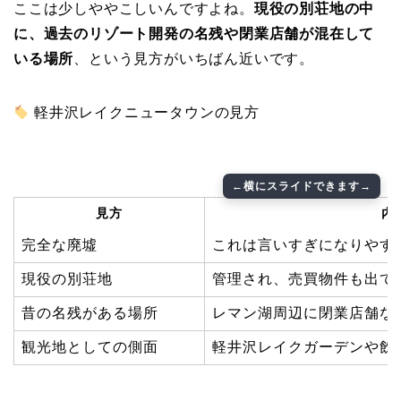
ここは少しややこしいんですよね。
現役の別荘地の中
に、過去のリゾート開発の名残や閉業店舗が混在して
いる場所
、という見方がいちばん近いです。
軽井沢レイクニュータウンの見方
見方
内
完全な廃墟
これは言いすぎになりやす
現役の別荘地
管理され、売買物件も出て
昔の名残がある場所
レマン湖周辺に閉業店舗な
観光地としての側面
軽井沢レイクガーデンや飲