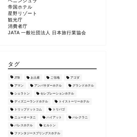
ペニンシュラ
帝国ホテル
星野リゾート
観光庁
消費者庁
JATA 一般社団法人 日本旅行業協会
タグ
JTB
お土産
ご当地
アゴダ
アマン
アンバサダーホテル
グランドホテル
シェラトン
セレブレーションホテル
ディズニーランドホテル
トイストーリーホテル
トリップドットコム
トリバゴ
ニューオータニ
ハイアット
ハレクラニ
パレスホテル
ヒルトン
ファンタジースプリングスホテル