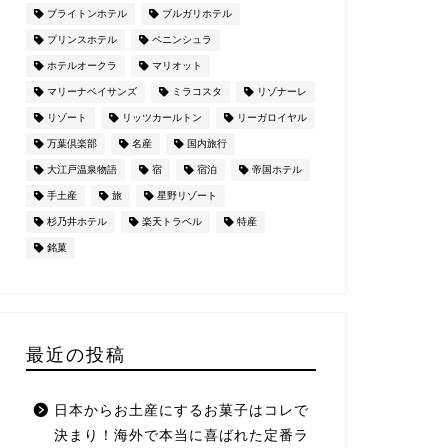
ブライトンホテル
ブルガリホテル
プリンスホテル
ペニンシュラ
ホテルオークラ
マリオット
マリーナベイサンズ
ミラコスタ
リゾナーレ
リゾート
リッツカールトン
リーガロイヤル
万葉倶楽部
名産
国内旅行
大江戸温泉物語
宿
宿泊
帝国ホテル
手土産
旅
星野リゾート
杉乃井ホテル
楽天トラベル
特産
銘菓
最近の投稿
日本からお土産にするお菓子はコレで
決まり！海外で本当に喜ばれた定番ラ