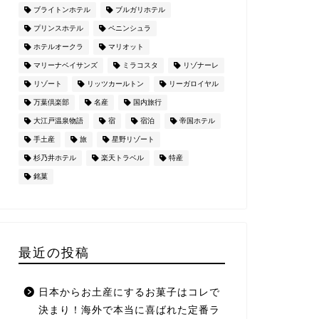
ブライトンホテル
ブルガリホテル
プリンスホテル
ペニンシュラ
ホテルオークラ
マリオット
マリーナベイサンズ
ミラコスタ
リゾナーレ
リゾート
リッツカールトン
リーガロイヤル
万葉倶楽部
名産
国内旅行
大江戸温泉物語
宿
宿泊
帝国ホテル
手土産
旅
星野リゾート
杉乃井ホテル
楽天トラベル
特産
銘菓
最近の投稿
日本からお土産にするお菓子はコレで
決まり！海外で本当に喜ばれた定番ラ