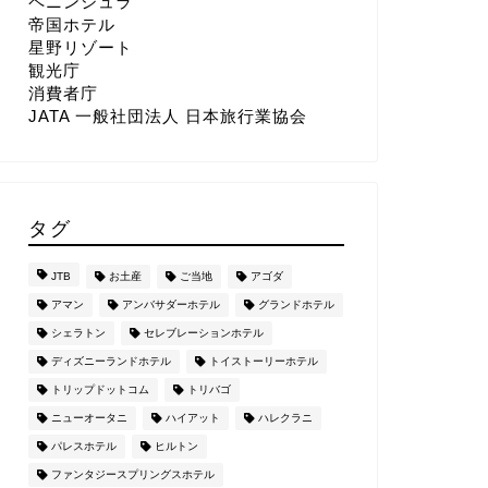
ペニンシュラ
帝国ホテル
星野リゾート
観光庁
消費者庁
JATA 一般社団法人 日本旅行業協会
タグ
JTB
お土産
ご当地
アゴダ
アマン
アンバサダーホテル
グランドホテル
シェラトン
セレブレーションホテル
ディズニーランドホテル
トイストーリーホテル
トリップドットコム
トリバゴ
ニューオータニ
ハイアット
ハレクラニ
パレスホテル
ヒルトン
ファンタジースプリングスホテル